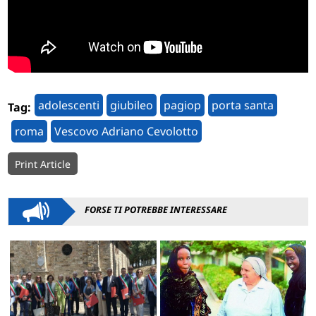
adolescenti
giubileo
pagiop
porta santa
Tag:
roma
Vescovo Adriano Cevolotto
Print Article
FORSE TI POTREBBE INTERESSARE