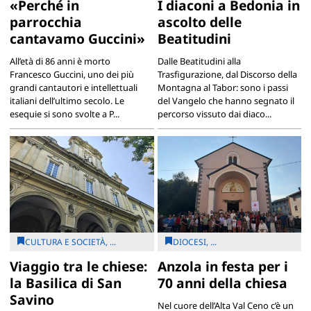
«Perché in
I diaconi a Bedonia in
parrocchia
ascolto delle
cantavamo Guccini»
Beatitudini
All’età di 86 anni è morto
Dalle Beatitudini alla
Francesco Guccini, uno dei più
Trasfigurazione, dal Discorso della
grandi cantautori e intellettuali
Montagna al Tabor: sono i passi
italiani dell’ultimo secolo. Le
del Vangelo che hanno segnato il
esequie si sono svolte a P...
percorso vissuto dai diaco...
CULTURA E SOCIETÀ, ...
DIOCESI, ...
Viaggio tra le chiese:
Anzola in festa per i
la Basilica di San
70 anni della chiesa
Savino
Nel cuore dell’Alta Val Ceno c’è un