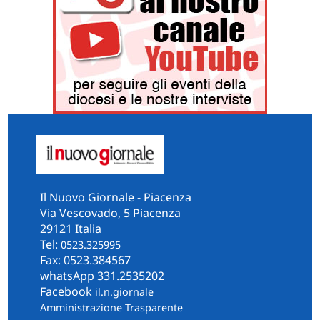
Il Nuovo Giornale - Piacenza
Via Vescovado, 5 Piacenza
29121 Italia
Tel:
0523.325995
Fax: 0523.384567
whatsApp 331.2535202
Facebook
il.n.giornale
Amministrazione Trasparente