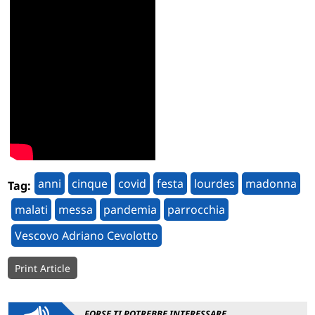
anni
cinque
covid
festa
lourdes
madonna
Tag:
malati
messa
pandemia
parrocchia
Vescovo Adriano Cevolotto
Print Article
FORSE TI POTREBBE INTERESSARE