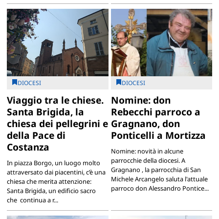
DIOCESI
DIOCESI
Viaggio tra le chiese.
Nomine: don
Santa Brigida, la
Rebecchi parroco a
chiesa dei pellegrini e
Gragnano, don
della Pace di
Ponticelli a Mortizza
Costanza
Nomine: novità in alcune
parrocchie della diocesi. A
In piazza Borgo, un luogo molto
Gragnano , la parrocchia di San
attraversato dai piacentini, c’è una
Michele Arcangelo saluta l'attuale
chiesa che merita attenzione:
parroco don Alessandro Pontice...
Santa Brigida, un edificio sacro
che continua a r...