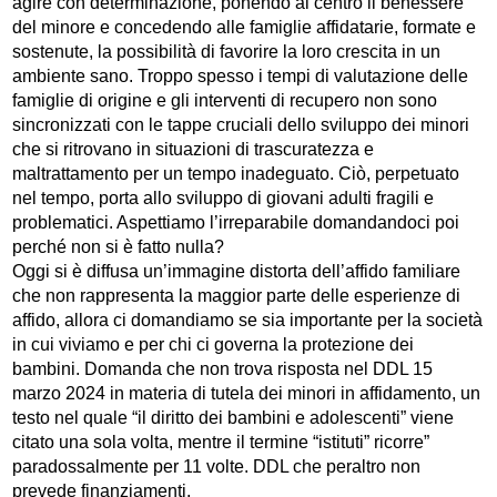
agire con determinazione, ponendo al centro il benessere
del minore e concedendo alle famiglie affidatarie, formate e
sostenute, la possibilità di favorire la loro crescita in un
ambiente sano. Troppo spesso i tempi di valutazione delle
famiglie di origine e gli interventi di recupero non sono
sincronizzati con le tappe cruciali dello sviluppo dei minori
che si ritrovano in situazioni di trascuratezza e
maltrattamento per un tempo inadeguato. Ciò, perpetuato
nel tempo, porta allo sviluppo di giovani adulti fragili e
problematici. Aspettiamo l’irreparabile domandandoci poi
perché non si è fatto nulla?
Oggi si è diffusa un’immagine distorta dell’affido familiare
che non rappresenta la maggior parte delle esperienze di
affido, allora ci domandiamo se sia importante per la società
in cui viviamo e per chi ci governa la protezione dei
bambini. Domanda che non trova risposta nel DDL 15
marzo 2024 in materia di tutela dei minori in affidamento, un
testo nel quale “il diritto dei bambini e adolescenti” viene
citato una sola volta, mentre il termine “istituti” ricorre”
paradossalmente per 11 volte. DDL che peraltro non
prevede finanziamenti.