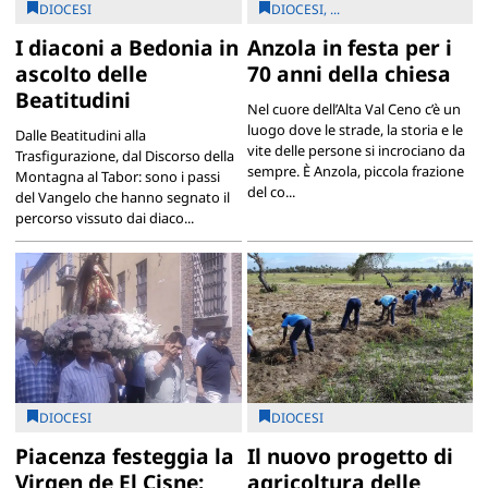
DIOCESI
DIOCESI, ...
I diaconi a Bedonia in
Anzola in festa per i
ascolto delle
70 anni della chiesa
Beatitudini
Nel cuore dell’Alta Val Ceno c’è un
luogo dove le strade, la storia e le
Dalle Beatitudini alla
vite delle persone si incrociano da
Trasfigurazione, dal Discorso della
sempre. È Anzola, piccola frazione
Montagna al Tabor: sono i passi
del co...
del Vangelo che hanno segnato il
percorso vissuto dai diaco...
DIOCESI
DIOCESI
Piacenza festeggia la
Il nuovo progetto di
Virgen de El Cisne:
agricoltura delle