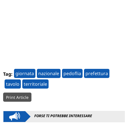
giornata
nazionale
pedoflia
prefettura
Tag:
tavolo
territoriale
Print Article
FORSE TI POTREBBE INTERESSARE