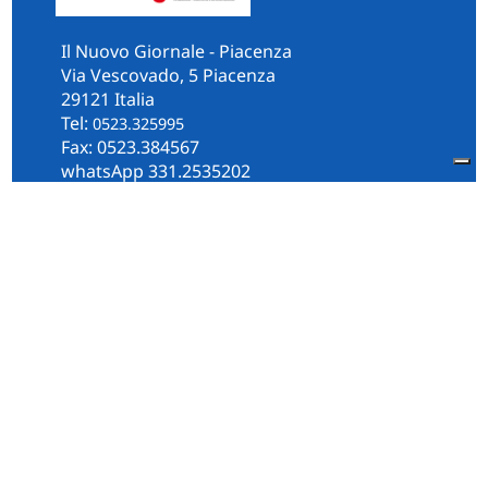
Il Nuovo Giornale - Piacenza
Via Vescovado, 5 Piacenza
29121 Italia
Tel:
0523.325995
Fax: 0523.384567
whatsApp 331.2535202
Facebook
il.n.giornale
Amministrazione Trasparente
Piacenza
Diocesi
Cultura e Società
Territorio
Persone e Storie
Chi Siamo
Contatti
Informativa Privacy