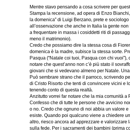
Mentre stavo pensando a cosa scrivere per questa 
Stampa la recensione, ad opera di Enzo Bianchi, d
la domenica” di Luigi Berzano, prete e sociologo 
all’osservazione che anche in Italia la gente no
a frequentare in massa i cosiddetti riti di passa
meno il matrimonio).
Credo che possiamo dire la stessa cosa di Fiore
domenica è la madre, subisce la stessa sorte. Pro
Pasqua (“Natale coi tuoi, Pasqua con chi vuoi”),
notare che quest’anno non c’è più stato il sovraf
giovani che si vedevano almeno per Natale. Una vo
Può sembrare strano che il parroco, scrivendo p
di Cristo Risorto che tenti di convincere vicini e 
tenendo conto di questa realtà.
Anzitutto vorrei far notare che la mia comunità a 
Confesso che di tutte le persone che avvicino 
o no. Credo che ognuno di noi abbia un valore e me
esiste. Quando poi qualcuno viene a chiedere un
altro, riesco ancora ad apprezzare e valorizzare l
sulla fede. Per i sacramenti dei bambini (prim