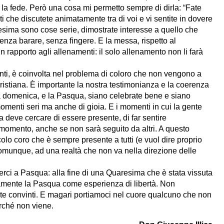
e la fede. Però una cosa mi permetto sempre di dirla: “Fate
ti che discutete animatamente tra di voi e vi sentite in dovere
sima sono cose serie, dimostrate interesse a quello che
nza barare, senza fingere. E la messa, rispetto al
n rapporto agli allenamenti: il solo allenamento non li farà
anti, è coinvolta nel problema di coloro che non vengono a
stiana. È importante la nostra testimonianza e la coerenza
a domenica, e la Pasqua, siano celebrate bene e siano
menti seri ma anche di gioia. E i momenti in cui la gente
na deve cercare di essere presente, di far sentire
 momento, anche se non sarà seguito da altri. A questo
olo coro che è sempre presente a tutti (e vuol dire proprio
comunque, ad una realtà che non va nella direzione delle
serci a Pasqua: alla fine di una Quaresima che è stata vissuta
mente la Pasqua come esperienza di libertà. Non
te convinti. E magari portiamoci nel cuore qualcuno che non
erché non viene.