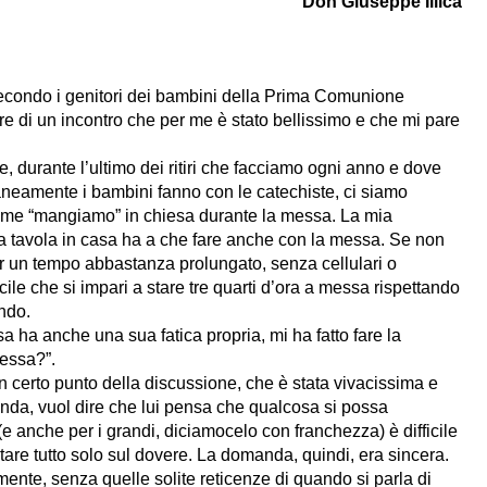
Don Giuseppe Illica
condo i genitori dei bambini della Prima Comunione
rire di un incontro che per me è stato bellissimo e che mi pare
 durante l’ultimo dei ritiri che facciamo ogni anno e dove
aneamente i bambini fanno con le catechiste, ci siamo
come “mangiamo” in chiesa durante la messa. La mia
e a tavola in casa ha a che fare anche con la messa. Se non
per un tempo abbastanza prolungato, senza cellulari o
icile che si impari a stare tre quarti d’ora a messa rispettando
ndo.
ha anche una sua fatica propria, mi ha fatto fare la
essa?”.
n certo punto della discussione, che è stata vivacissima e
nda, vuol dire che lui pensa che qualcosa si possa
e anche per i grandi, diciamocelo con franchezza) è difficile
ntare tutto solo sul dovere. La domanda, quindi, era sincera.
nte, senza quelle solite reticenze di quando si parla di