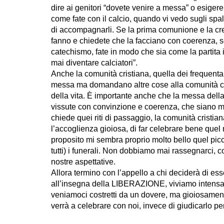
dire ai genitori “dovete venire a messa” o esiger
come fate con il calcio, quando vi vedo sugli spal
di accompagnarli. Se la prima comunione e la cre
fanno e chiedete che la facciano con coerenza, se
catechismo, fate in modo che sia come la partita i
mai diventare calciatori”.
Anche la comunità cristiana, quella dei frequent
messa ma domandano altre cose alla comunità cri
della vita. È importante anche che la messa dell
vissute con convinzione e coerenza, che siano mo
chiede quei riti di passaggio, la comunità cristia
l’accoglienza gioiosa, di far celebrare bene quel
proposito mi sembra proprio molto bello quel picc
tutti) i funerali. Non dobbiamo mai rassegnarci, 
nostre aspettative.
Allora termino con l’appello a chi deciderà di es
all’insegna della LIBERAZIONE, viviamo intensa
veniamoci costretti da un dovere, ma gioiosamen
verrà a celebrare con noi, invece di giudicarlo p