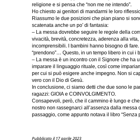
religione e si pensa che “non me ne intendo”.
Ho chiesto ai genitori di mandarmi le loro riflessi
Riassumo le due posizioni che pian piano si sono 
scatenata anche un po’ di fantasia:
– La messa dovrebbe seguire le regole della com
vivacità, brevità, concretezza, aderenza alla vi
incomprensibili. I bambini hanno bisogno di fare.
“prendono”… Questo, in un tempo libero in cui i ba
– La messa è un incontro con il Signore che ha 
imparare il linguaggio rituale, così come impariamo
per cui si può esigere anche impegno. Non si cap
vero con il Dio di Gesù.
In conclusione, ci siamo detti che due sono le pa
ragazzi: GIOIA e COINVOLGIMENTO.
Consapevoli, però, che il cammino è lungo e che n
nostro non rassegnarci all’assenza dalla messa dom
passaggio, come appunto notava il libro “Senza 
Pubblicato il 17 aprile 2023