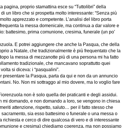
pagina, proprio stamattina esce su “Tuttolibri” della
i un libro che si prospetta molto interessante: “Senza più
molto apprezzato e competente. L’analisi del libro porta
n frequenta la messa domenicale, ma continua a dar valore e
ggio: battesimo, prima comunione, cresima, funerale (un po’
nzuola. E potrei aggiungere che anche la Pasqua, che della
prio a Natale, che tradizionalmente è più frequentato che la
 dopo la messa di mezzanotte più di una persona mi ha fatto
follamento tradizionale, che mancavano soprattutto quei
lta si diceva: i “pasqualini”.
er presentare la Pasqua, parta da qui e non da un annuncio
lontani. No. Non mi sottraggo al mio dovere, ma lo voglio fare
Fiorenzuola non è solo quella dei praticanti e degli assidui.
non mi domando, e non domando a loro, se vengono in chiesa
riti attenzione, rispetto, saluto… per il fatto stesso che
 sacramento, sia esso battesimo o funerale o una messa o
a richiesta e cerco di dire qualcosa di vero e di interessante
a comunione e cresima) chiediamo coerenza, ma non possiamo