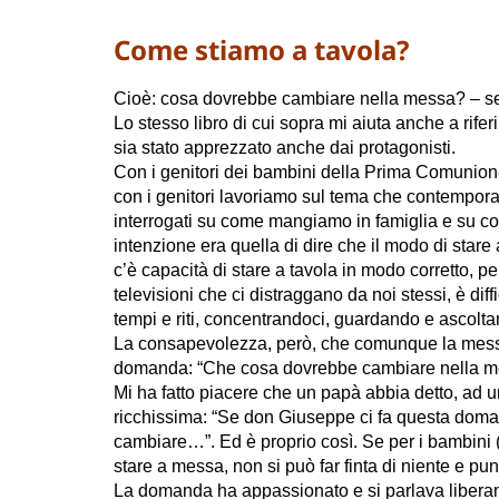
Come stiamo a tavola?
Cioè: cosa dovrebbe cambiare nella messa? – se
Lo stesso libro di cui sopra mi aiuta anche a rife
sia stato apprezzato anche dai protagonisti.
Con i genitori dei bambini della Prima Comunione,
con i genitori lavoriamo sul tema che contempor
interrogati su come mangiamo in famiglia e su 
intenzione era quella di dire che il modo di star
c’è capacità di stare a tavola in modo corretto, 
televisioni che ci distraggano da noi stessi, è diff
tempi e riti, concentrandoci, guardando e ascolta
La consapevolezza, però, che comunque la messa 
domanda: “Che cosa dovrebbe cambiare nella m
Mi ha fatto piacere che un papà abbia detto, ad u
ricchissima: “Se don Giuseppe ci fa questa doma
cambiare…”. Ed è proprio così. Se per i bambini (
stare a messa, non si può far finta di niente e pu
La domanda ha appassionato e si parlava liberame