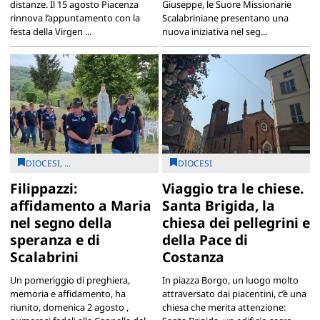
distanze. Il 15 agosto Piacenza
Giuseppe, le Suore Missionarie
rinnova l’appuntamento con la
Scalabriniane presentano una
festa della Virgen ...
nuova iniziativa nel seg...
DIOCESI, ...
DIOCESI
Filippazzi:
Viaggio tra le chiese.
affidamento a Maria
Santa Brigida, la
nel segno della
chiesa dei pellegrini e
speranza e di
della Pace di
Scalabrini
Costanza
Un pomeriggio di preghiera,
In piazza Borgo, un luogo molto
memoria e affidamento, ha
attraversato dai piacentini, c’è una
riunito, domenica 2 agosto ,
chiesa che merita attenzione: