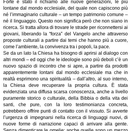
Forte è stato il richiamo alle nuove generazioni, le più
lontane dal mondo ecclesiale, del quale non capiscono più
né l’immaginario culturale – un tempo patrimonio comune –
né il linguaggio. Questo non significa però che non siano in
ricerca. Si tratta allora di trovare le strade per riconnettersi ai
giovani, liberando la “forza” del Vangelo anche attraverso
proposte culturali a partire dai temi che hanno più a cuore,
come l’ambiente, la convivenza tra i popoli, la pace.
Se da un lato la Chiesa ha bisogno di aprirsi al dialogo con
altri mondi – ed oggi che le ideologie sono più deboli c’è un
nuovo spazio di incontro che si apre, a partire da prodotti
apparentemente lontani dal mondo ecclesiale ma che in
realtà esprimono una spiritualità – dall’altro, al suo interno,
la Chiesa deve recuperare la propria cultura. È stata
evidenziata una diffusa scarsa conoscenza, anche a livello
puramente storico o culturale, della Bibbia o della vita dei
santi, che pure, con la loro testimonianza concreta,
potrebbero offrire punti di contatto con il vissuto. Si avverte
l’urgenza di impegnarsi nella ricerca di linguaggi nuovi, di
nuove forme di narrazione capaci di arrivare alla gente.
Senza dimenticare le omelie: anche quelle sono un mezzo