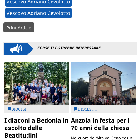
Vescovo Adriano Cevolotto
Vescovo Adriano Cevolotto
Print Article
FORSE TI POTREBBE INTERESSARE
DIOCESI
DIOCESI, ...
I diaconi a Bedonia in
Anzola in festa per i
ascolto delle
70 anni della chiesa
Beatitudini
Nel cuore dell’Alta Val Ceno c’è un