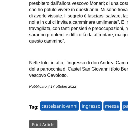
presbitero dall’allora vescovo Monari; di una cos
che ho potuto vivere in questi anni. Mi sono tro
di averle vissute. Il segreto è lasciarsi salvare,
noi e in cui ci invita a camminare umilmente”. E i
travagliata, con tanti pensieri e preoccupazioni, 
saranno problemi e difficoltà da affrontare, ma qu
questo cammino”.
Nelle foto: in alto, l’ingresso di don Andrea Ca
della parrocchia di Castel San Giovanni (foto Ber
vescovo Cevolotto.
Pubblicato il 17 ottobre 2022
castelsaniovanni
ingresso
messa
pa
Tag:
Print Article