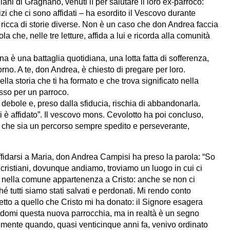
iani di Gragnano, venuti lì per salutare il loro ex-parroco:
vizi che ci sono affidati – ha esordito il Vescovo durante
 ricca di storie diverse. Non è un caso che don Andrea faccia
a che, nelle tre letture, affida a lui e ricorda alla comunità
ana è una battaglia quotidiana, una lotta fatta di sofferenza,
rno. A te, don Andrea, è chiesto di pregare per loro.
lla storia che ti ha formato e che trova significato nella
asso per un parroco.
iù debole e, preso dalla sfiducia, rischia di abbandonarla.
ti è affidato”. Il vescovo mons. Cevolotto ha poi concluso,
: che sia un percorso sempre spedito e perseverante,
ffidarsi a Maria, don Andrea Campisi ha preso la parola: “So
 cristiani, dovunque andiamo, troviamo un luogo in cui ci
 nella comune appartenenza a Cristo: anche se non ci
 tutti siamo stati salvati e perdonati. Mi rendo conto
petto a quello che Cristo mi ha donato: il Signore esagera
domi questa nuova parrocchia, ma in realtà è un segno
 mente quando, quasi venticinque anni fa, venivo ordinato