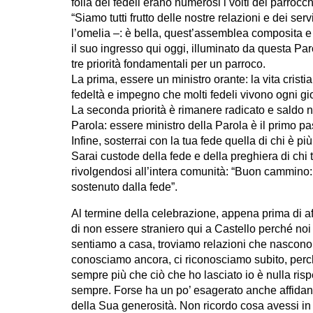
folla dei fedeli erano numerosi i volti dei parrocch
“Siamo tutti frutto delle nostre relazioni e dei ser
l’omelia –: è bella, quest’assemblea composita e
il suo ingresso qui oggi, illuminato da questa Parol
tre priorità fondamentali per un parroco.
La prima, essere un ministro orante: la vita cristi
fedeltà e impegno che molti fedeli vivono ogni gio
La seconda priorità è rimanere radicato e saldo ne
Parola: essere ministro della Parola è il primo p
Infine, sosterrai con la tua fede quella di chi è p
Sarai custode della fede e della preghiera di chi 
rivolgendosi all’intera comunità: “Buon cammino
sostenuto dalla fede”.
Al termine della celebrazione, appena prima di a
di non essere straniero qui a Castello perché noi
sentiamo a casa, troviamo relazioni che nascono
conosciamo ancora, ci riconosciamo subito, perché
sempre più che ciò che ho lasciato io è nulla ris
sempre. Forse ha un po’ esagerato anche affidan
della Sua generosità. Non ricordo cosa avessi in