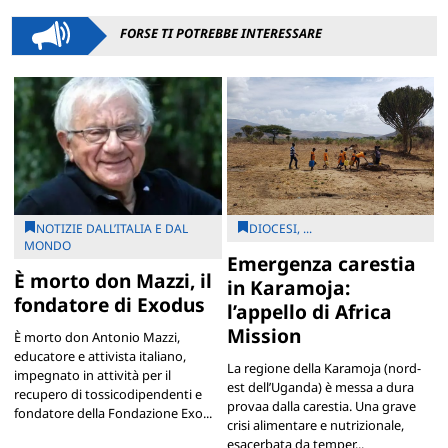
FORSE TI POTREBBE INTERESSARE
NOTIZIE DALL’ITALIA E DAL
DIOCESI, ...
MONDO
Emergenza carestia
È morto don Mazzi, il
in Karamoja:
fondatore di Exodus
l’appello di Africa
Mission
È morto don Antonio Mazzi,
educatore e attivista italiano,
La regione della Karamoja (nord-
impegnato in attività per il
est dell’Uganda) è messa a dura
recupero di tossicodipendenti e
provaa dalla carestia. Una grave
fondatore della Fondazione Exo...
crisi alimentare e nutrizionale,
esacerbata da temper...