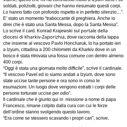
soldati, poliziotti, giovani che hanno riesumato questi corpi.
Lo hanno fatto con profondo rispetto e in perfetto silenzio…”.
E’ stato un momento “traboccante di preghiera. Anche io
direi che è stato una Santa Messa, dopo la Santa Messa”.
portale della
Lo scrive il card. Konrad Krajewski sul
diocesi di Kharkiv-Zaporizhia
, dove racconta della tappa
che insieme al vescovo Pavlo Honcharuk, lo ha portato ieri
a Izyum, cittadina a 200 chilometri da Kharkiv dove in un
bosco è stata ritrovata una fossa comune con dentro almeno
400 corpi.
“Oggi è stata una giornata molto difficile”, scrive il cardinale.
“Il vescovo Pavel ed io siamo andati a Izyum, dove sono
state uccise tante persone e ora sono in corso le
esumazioni. Un luogo dove vengono estratti i corpi delle
persone torturate uccise per odio”.
Il cardinale che è giunto qui in missione a nome di papa
Francesco, rimane colpito dalla cura con cui le forze
dell’ordine stanno svolgendo questo lavoro.
“Era come se stessero scavando i propri cari”, scrive.