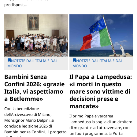
predispost...
NOTIZIE DALL’ITALIA E DAL
NOTIZIE DALL’ITALIA E DAL
MONDO
MONDO
Bambini Senza
Il Papa a Lampedusa:
Confini 2026: «grazie
«i morti in questo
Italia, vi aspettiamo
mare sono vittime di
a Betlemme»
decisioni prese e
mancate»
Con la benedizione
dell’Arcivescovo di Milano,
Il primo Papa a varcarea
Monsignor Mario Delpini, si
Lampedusa la soglia di un cimitero
conclude l’edizione 2026 di
di migranti e ad attraversare, con
Bambini senza Confini , il progetto
un fuori programma, la Porta