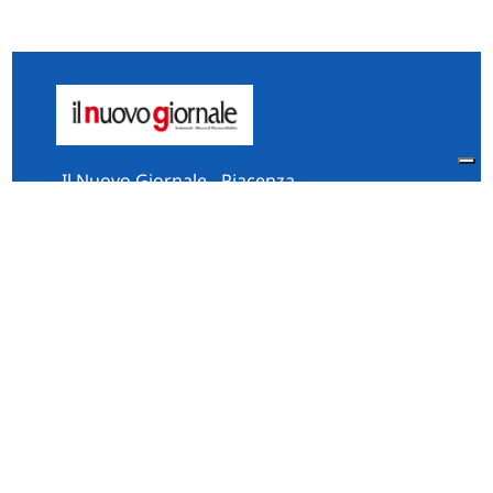
Il Nuovo Giornale - Piacenza
Via Vescovado, 5 Piacenza
29121 Italia
Tel:
0523.325995
Fax: 0523.384567
whatsApp 331.2535202
Facebook
il.n.giornale
Amministrazione Trasparente
Piacenza
Diocesi
Cultura e Società