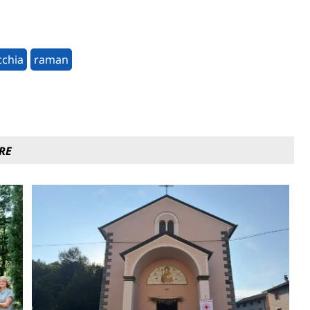
cchia
raman
RE