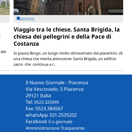
DIOCESI
Viaggio tra le chiese. Santa Brigida, la
i
chiesa dei pellegrini e della Pace di
Costanza
 del
In piazza Borgo, un luogo molto attraversato dai piacentini, c’è
una chiesa che merita attenzione: Santa Brigida, un edificio
sacro che continua a r...
Il Nuovo Giornale - Piacenza
Via Vescovado, 5 Piacenza
29121 Italia
Tel:
0523.325995
Fax: 0523.384567
whatsApp 331.2535202
Facebook
il.n.giornale
Amministrazione Trasparente