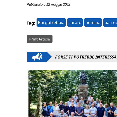
Pubblicato il 12 maggio 2022
Borgotrebbia
curato
nomina
parro
Tag:
Print Article
FORSE TI POTREBBE INTERESSA