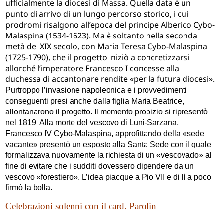
ufficialmente la diocesi di Massa. Quella data è un
punto di arrivo di un lungo percorso storico, i cui
prodromi risalgono all’epoca del principe Alberico Cybo-
Malaspina (1534-1623). Ma è soltanto nella seconda
metà del XIX secolo, con Maria Teresa Cybo-Malaspina
(1725-1790), che il progetto iniziò a concretizzarsi
allorché l’imperatore Francesco I concesse alla
duchessa di accantonare rendite «per la futura diocesi».
Purtroppo l’invasione napoleonica e i provvedimenti
conseguenti presi anche dalla figlia Maria Beatrice,
allontanarono il progetto. Il momento propizio si ripresentò
nel 1819. Alla morte del vescovo di Luni-Sarzana,
Francesco IV Cybo-Malaspina, approfittando della «sede
vacante» presentò un esposto alla Santa Sede con il quale
formalizzava nuovamente la richiesta di un «vescovado» al
fine di evitare che i sudditi dovessero dipendere da un
vescovo «forestiero». L’idea piacque a Pio VII e di lì a poco
firmò la bolla.
Celebrazioni solenni con il card. Parolin