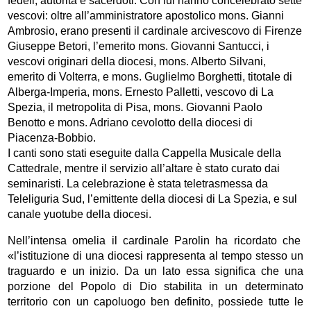
fedeli, autorità e sacerdoti. Con lui hanno concelebrato sette
vescovi: oltre all’amministratore apostolico mons. Gianni
Ambrosio, erano presenti il cardinale arcivescovo di Firenze
Giuseppe Betori, l’emerito mons. Giovanni Santucci, i
vescovi originari della diocesi, mons. Alberto Silvani,
emerito di Volterra, e mons. Guglielmo Borghetti, titotale di
Alberga-Imperia, mons. Ernesto Palletti, vescovo di La
Spezia, il metropolita di Pisa, mons. Giovanni Paolo
Benotto e mons. Adriano cevolotto della diocesi di
Piacenza-Bobbio.
I canti sono stati eseguite dalla Cappella Musicale della
Cattedrale, mentre il servizio all’altare è stato curato dai
seminaristi. La celebrazione è stata teletrasmessa da
Teleliguria Sud, l’emittente della diocesi di La Spezia, e sul
canale yuotube della diocesi.
Nell’intensa omelia il cardinale Parolin ha ricordato che
«l’istituzione di una diocesi rappresenta al tempo stesso un
traguardo e un inizio. Da un lato essa significa che una
porzione del Popolo di Dio stabilita in un determinato
territorio con un capoluogo ben definito, possiede tutte le