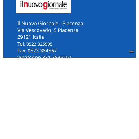
Il Nuovo Giornale - Piacenza
Via Vescovado, 5 Piacenza
29121 Italia
Tel:
0523.325995
Fax: 0523.384567
whatsApp 331.2535202
Facebook
il.n.giornale
Amministrazione Trasparente
Piacenza
Diocesi
Cultura e Società
Territorio
Persone e Storie
Chi Siamo
Contatti