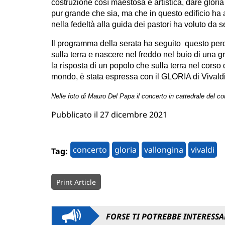
costruzione così maestosa e artistica, dare glori
pur grande che sia, ma che in questo edificio ha
nella fedeltà alla guida dei pastori ha voluto da 
Il programma della serata ha seguito questo perco
sulla terra e nascere nel freddo nel buio di una gr
la risposta di un popolo che sulla terra nel corso de
mondo, è stata espressa con il GLORIA di Vivaldi 
Nelle foto di Mauro Del Papa il concerto in cattedrale del co
Pubblicato il 27 dicembre 2021
concerto
gloria
vallongina
vivaldi
Tag:
Print Article
FORSE TI POTREBBE INTERESSA