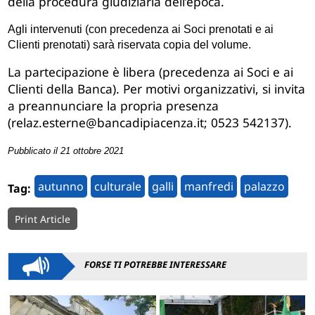
della procedura giudiziaria dell’epoca.
Agli intervenuti (con precedenza ai Soci prenotati e ai
Clienti prenotati) sarà riservata copia del volume.
La partecipazione
è
libera (precedenza ai Soci e ai
Clienti della Banca)
. P
er motivi organizzativi,
si invita
a preannunciare la propria presenza
(
relaz.esterne@bancadipiacenza.it
; 0523 542137)
.
Pubblicato il 21 ottobre 2021
autunno
culturale
galli
manfredi
palazzo
Tag:
Print Article
FORSE TI POTREBBE INTERESSARE