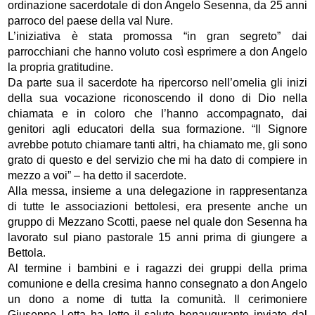
ordinazione sacerdotale di don Angelo Sesenna, da 25 anni
parroco del paese della val Nure.
L’iniziativa è stata promossa “in gran segreto” dai
parrocchiani che hanno voluto così esprimere a don Angelo
la propria gratitudine.
Da parte sua il sacerdote ha ripercorso nell’omelia gli inizi
della sua vocazione riconoscendo il dono di Dio nella
chiamata e in coloro che l’hanno accompagnato, dai
genitori agli educatori della sua formazione. “Il Signore
avrebbe potuto chiamare tanti altri, ha chiamato me, gli sono
grato di questo e del servizio che mi ha dato di compiere in
mezzo a voi” – ha detto il sacerdote.
Alla messa, insieme a una delegazione in rappresentanza
di tutte le associazioni bettolesi, era presente anche un
gruppo di Mezzano Scotti, paese nel quale don Sesenna ha
lavorato sul piano pastorale 15 anni prima di giungere a
Bettola.
Al termine i bambini e i ragazzi dei gruppi della prima
comunione e della cresima hanno consegnato a don Angelo
un dono a nome di tutta la comunità. Il cerimoniere
Giuseppe Lotta ha letto il saluto benaugurante inviato dal