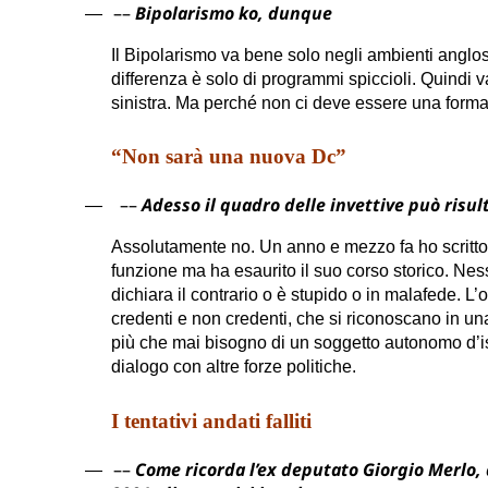
––
Bipolarismo ko, dunque
—
Il Bipolarismo va bene solo negli ambienti anglosass
differenza è solo di programmi spiccioli. Quindi 
sinistra. Ma perché non ci deve essere una formazi
“Non sarà una nuova Dc”
––
Adesso il quadro delle invettive può risul
—
Assolutamente no. Un anno e mezzo fa ho scritto
funzione ma ha esaurito il suo corso storico. Nes
dichiara il contrario o è stupido o in malafede. L’o
credenti e non credenti, che si riconoscano in una 
più che mai bisogno di un soggetto autonomo d’isp
dialogo con altre forze politiche.
I tentativi andati falliti
––
Come ricorda l’ex deputato Giorgio Merlo, d
—