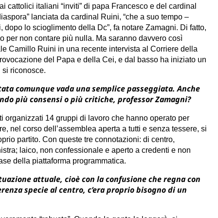
cattolici italiani “inviti” di papa Francesco e del cardinal
 “diaspora” lanciata da cardinal Ruini, “che a suo tempo –
 dopo lo scioglimento della Dc”, fa notare Zamagni. Di fatto,
nendo per non contare più nulla. Ma saranno davvero così
inale Camillo Ruini in una recente intervista al Corriere della
ovocazione del Papa e della Cei, e dal basso ha iniziato un
 si riconosce.
è stata comunque vada una semplice passeggiata. Anche
ndo più consensi o più critiche, professor Zamagni?
ti organizzati 14 gruppi di lavoro che hanno operato per
re, nel corso dell’assemblea aperta a tutti e senza tessere, si
prio partito. Con queste tre connotazioni: di centro,
istra; laico, non confessionale e aperto a credenti e non
ase della piattaforma programmatica.
situazione attuale, cioè con la confusione che regna con
ferenza specie al centro, c’era proprio bisogno di un