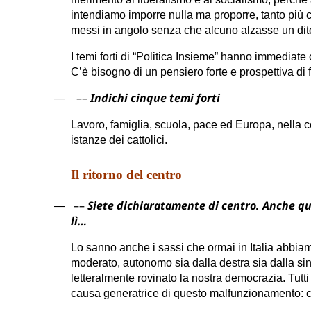
intendiamo imporre nulla ma proporre, tanto più che
messi in angolo senza che alcuno alzasse un dit
I temi forti di “Politica Insieme” hanno immedia
C’è bisogno di un pensiero forte e prospettiva di f
––
Indichi cinque temi forti
—
Lavoro, famiglia, scuola, pace ed Europa, nella c
istanze dei cattolici.
Il ritorno del centro
––
Siete dichiaratamente di centro. Anche qui
—
lì…
Lo sanno anche i sassi che ormai in Italia abbiamo
moderato, autonomo sia dalla destra sia dalla sini
letteralmente rovinato la nostra democrazia. Tutt
causa generatrice di questo malfunzionamento: c