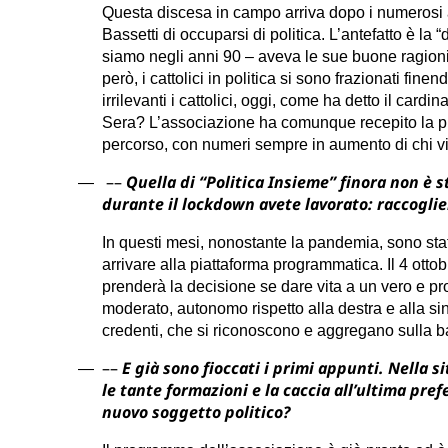
Questa discesa in campo arriva dopo i numerosi ai 
Bassetti di occuparsi di politica. L’antefatto è la
siamo negli anni 90 – aveva le sue buone ragioni,
però, i cattolici in politica si sono frazionati fi
irrilevanti i cattolici, oggi, come ha detto il card
Sera? L’associazione ha comunque recepito la pr
percorso, con numeri sempre in aumento di chi vi
––
Quella di “Politica Insieme” finora non 
—
durante il lockdown avete lavorato: raccoglie
In questi mesi, nonostante la pandemia, sono sta
arrivare alla piattaforma programmatica. Il 4 ottob
prenderà la decisione se dare vita a un vero e pro
moderato, autonomo rispetto alla destra e alla sin
credenti, che si riconoscono e aggregano sulla b
––
E già sono fioccati i primi appunti. Nella 
—
le tante formazioni e la caccia all’ultima pre
nuovo soggetto politico?