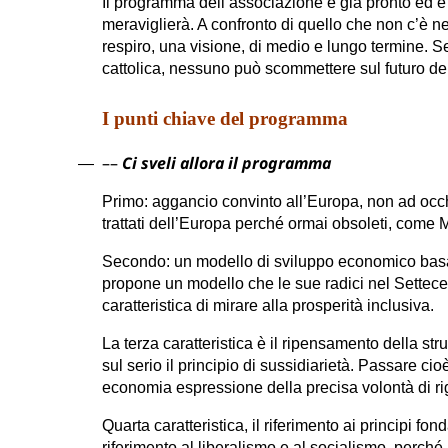
Il programma dell’associazione è già pronto ed è
meraviglierà. A confronto di quello che non c’è negl
respiro, una visione, di medio e lungo termine. 
cattolica, nessuno può scommettere sul futuro de
I punti chiave del programma
––
Ci sveli allora il programma
—
Primo: aggancio convinto all’Europa, non ad occ
trattati dell’Europa perché ormai obsoleti, come 
Secondo: un modello di sviluppo economico basat
propone un modello che le sue radici nel Settecent
caratteristica di mirare alla prosperità inclusiva.
La terza caratteristica è il ripensamento della st
sul serio il principio di sussidiarietà. Passare c
economia espressione della precisa volontà di ri
Quarta caratteristica, il riferimento ai principi fo
riferimento al liberalismo e al socialismo, perché