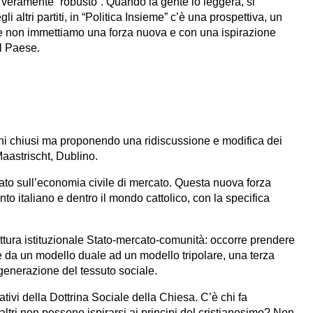
 veramente “robusto”. Quando la gente lo leggerà, si
i altri partiti, in “Politica Insieme” c’è una prospettiva, un
Se non immettiamo una forza nuova e con una ispirazione
l Paese.
hi chiusi ma proponendo una ridiscussione e modifica dei
Maastrischt, Dublino.
o sull’economia civile di mercato. Questa nuova forza
o italiano e dentro il mondo cattolico, con la specifica
ruttura istituzionale Stato-mercato-comunità: occorre prendere
ioè da un modello duale ad un modello tripolare, una terza
generazione del tessuto sociale.
ndativi della Dottrina Sociale della Chiesa. C’è chi fa
 altri non possono ispirarsi ai principi del cristianesimo? Non