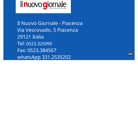
Il Nuovo Giornale - Piacenza
Via Vescovado, 5 Piacenza
29121 Italia
Tel:
0523.325995
Fax: 0523.384567
whatsApp 331.2535202
Facebook
il.n.giornale
Amministrazione Trasparente
Piacenza
Diocesi
Cultura e Società
Territorio
Persone e Storie
Chi Siamo
Contatti