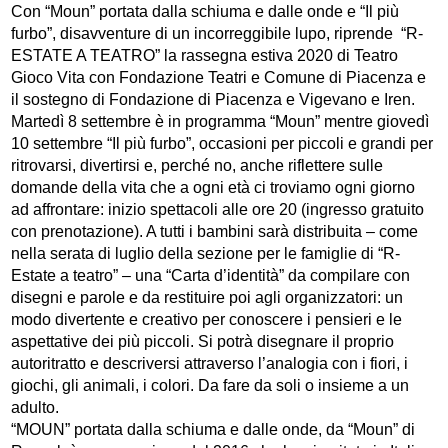
Con “Moun” portata dalla schiuma e dalle onde e “Il più
furbo”, disavventure di un incorreggibile lupo, riprende “R-
ESTATE A TEATRO” la rassegna estiva 2020 di Teatro
Gioco Vita con Fondazione Teatri e Comune di Piacenza e
il sostegno di Fondazione di Piacenza e Vigevano e Iren.
Martedì 8 settembre è in programma “Moun” mentre giovedì
10 settembre “Il più furbo”, occasioni per piccoli e grandi per
ritrovarsi, divertirsi e, perché no, anche riflettere sulle
domande della vita che a ogni età ci troviamo ogni giorno
ad affrontare: inizio spettacoli alle ore 20 (ingresso gratuito
con prenotazione). A tutti i bambini sarà distribuita – come
nella serata di luglio della sezione per le famiglie di “R-
Estate a teatro” – una “Carta d’identità” da compilare con
disegni e parole e da restituire poi agli organizzatori: un
modo divertente e creativo per conoscere i pensieri e le
aspettative dei più piccoli. Si potrà disegnare il proprio
autoritratto e descriversi attraverso l’analogia con i fiori, i
giochi, gli animali, i colori. Da fare da soli o insieme a un
adulto.
“MOUN” portata dalla schiuma e dalle onde, da “Moun” di