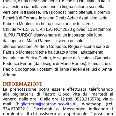
Rascal, è una creazione del 2016 che ha circuitato in Italia
e all’estero sia nella versione in lingua italiana sia nella
versione in francese. Tra i riconoscimenti ottenuti, il premio
Festebà di Ferrara. In scena Deniz Azhar Azari, diretta da
Fabrizio Montecchi che ha curato anche le scene.
Chiude “R-ESTATE A TEATRO” 2020 giovedì 10 settembre
“IL PIÙ FURBO” disavventure di un incorreggibile lupo
dall’opera di Mario Ramos. In scena un solo
attore/danzatore, Andrea Coppone. Regìa e scene sono di
Fabrizio Montecchi (che ha curato anche l’adattamento
teatrale con Enrica Carini), le sagome di Nicoletta Garioni e
Federica Ferrari (dai disegni di Mario Ramos), le musiche di
Paolo Codognola, i costumi di Tania Fedeli e le luci di Anna
Adorno.
INFORMAZIONI
La prenotazione potrà essere effettuata telefonando
alla biglietteria di Teatro Gioco Vita dal martedì al
venerdì dalle ore 10 alle ore 12 (tel. 0523.315578), via e-
mail
(
biglietteria@teatrogiocovita.it
),
whatsapp (tel.
334.6700321), Facebook o Messenger indicando i
nominativi di chi assisterà allo spettacolo. I posti non