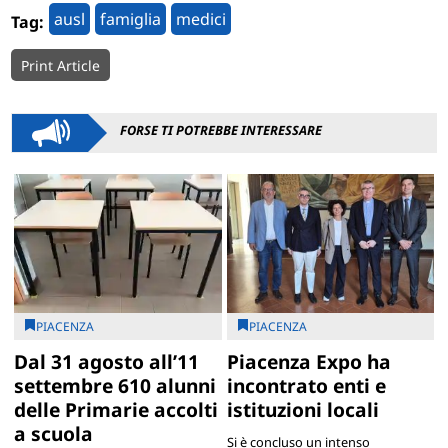
ausl
famiglia
medici
Tag:
Print Article
FORSE TI POTREBBE INTERESSARE
PIACENZA
PIACENZA
Dal 31 agosto all’11
Piacenza Expo ha
settembre 610 alunni
incontrato enti e
delle Primarie accolti
istituzioni locali
a scuola
Si è concluso un intenso