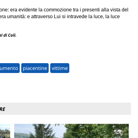
ne: era evidente la commozione tra i presenti alla vista del
era umanità: e attraverso Lui si i
ntravede la luce, la luce
i di Coli.
umento
piacentine
vittime
RE