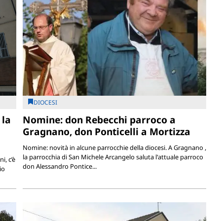
DIOCESI
 la
Nomine: don Rebecchi parroco a
Gragnano, don Ponticelli a Mortizza
Nomine: novità in alcune parrocchie della diocesi. A Gragnano ,
la parrocchia di San Michele Arcangelo saluta l'attuale parroco
i, c’è
don Alessandro Pontice...
io