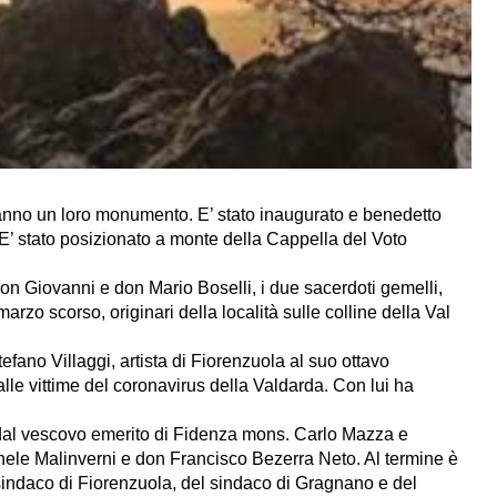
 hanno un loro monumento. E’ stato inaugurato e benedetto
 E’ stato posizionato a monte della Cappella del Voto
 don Giovanni e don Mario Boselli, i due sacerdoti gemelli,
marzo scorso, originari della località sulle colline della Val
tefano Villaggi, artista di Fiorenzuola al suo ottavo
 alle vittime del coronavirus della Valdarda. Con lui ha
 dal vescovo emerito di Fidenza mons. Carlo Mazza e
ele Malinverni e don Francisco Bezerra Neto. Al termine è
sindaco di Fiorenzuola, del sindaco di Gragnano e del