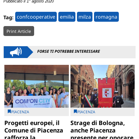
Pubblicato il 1° agosto 2020
confcooperative
emilia
milza
romagna
Tag:
Print Article
FORSE TI POTREBBE INTERESSARE
PIACENZA
PIACENZA
Progetti europei, il
Strage di Bologna,
Comune di Piacenza
anche Piacenza
rafforza la
presente per onorare