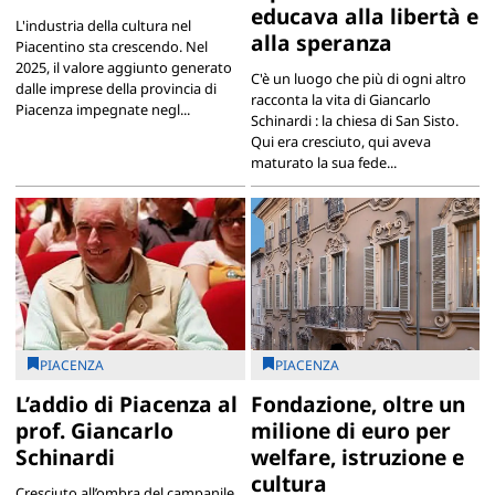
educava alla libertà e
L'industria della cultura nel
alla speranza
Piacentino sta crescendo. Nel
2025, il valore aggiunto generato
C'è un luogo che più di ogni altro
dalle imprese della provincia di
racconta la vita di Giancarlo
Piacenza impegnate negl...
Schinardi : la chiesa di San Sisto.
Qui era cresciuto, qui aveva
maturato la sua fede...
PIACENZA
PIACENZA
L’addio di Piacenza al
Fondazione, oltre un
prof. Giancarlo
milione di euro per
Schinardi
welfare, istruzione e
cultura
Cresciuto all’ombra del campanile