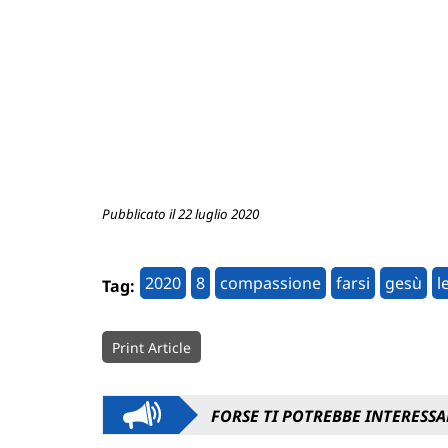
Pubblicato il 22 luglio 2020
2020
8
compassione
farsi
gesù
l
Tag:
Print Article
FORSE TI POTREBBE INTERESSA