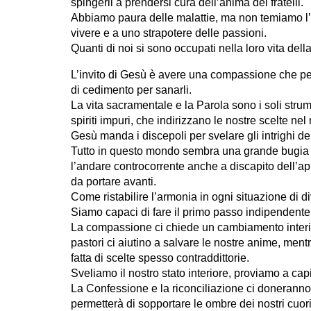
spingerli a prendersi cura dell’anima dei fratelli.
Abbiamo paura delle malattie, ma non temiamo l’
vivere e a uno strapotere delle passioni.
Quanti di noi si sono occupati nella loro vita del
L’invito di Gesù è avere una compassione che pen
di cedimento per sanarli.
La vita sacramentale e la Parola sono i soli strume
spiriti impuri, che indirizzano le nostre scelte ne
Gesù manda i discepoli per svelare gli intrighi d
Tutto in questo mondo sembra una grande bugia e
l’andare controcorrente anche a discapito dell’app
da portare avanti.
Come ristabilire l’armonia in ogni situazione di di
Siamo capaci di fare il primo passo indipendentem
La compassione ci chiede un cambiamento inter
pastori ci aiutino a salvare le nostre anime, men
fatta di scelte spesso contraddittorie.
Sveliamo il nostro stato interiore, proviamo a capi
La Confessione e la riconciliazione ci doneranno
permetterà di sopportare le ombre dei nostri cuor