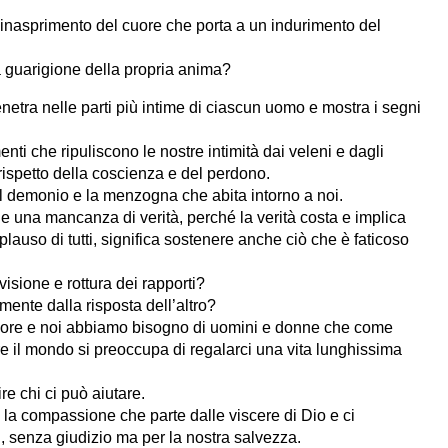
inasprimento del cuore che porta a un indurimento del
la guarigione della propria anima?
etra nelle parti più intime di ciascun uomo e mostra i segni
nti che ripuliscono le nostre intimità dai veleni e dagli
l rispetto della coscienza e del perdono.
el demonio e la menzogna che abita intorno a noi.
 una mancanza di verità, perché la verità costa e implica
lauso di tutti, significa sostenere anche ciò che è faticoso
visione e rottura dei rapporti?
ente dalla risposta dell’altro?
iore e noi abbiamo bisogno di uomini e donne che come
tre il mondo si preoccupa di regalarci una vita lunghissima
re chi ci può aiutare.
 la compassione che parte dalle viscere di Dio e ci
i, senza giudizio ma per la nostra salvezza.