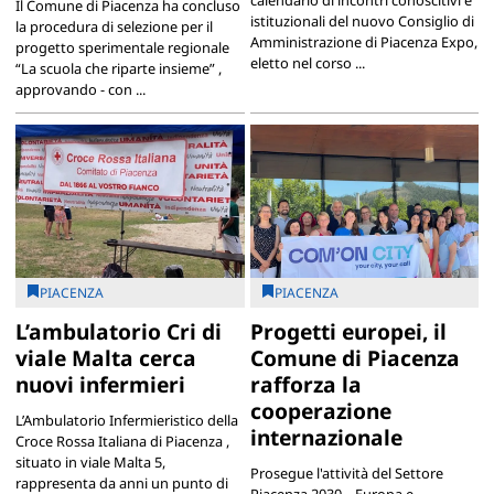
calendario di incontri conoscitivi e
Il Comune di Piacenza ha concluso
istituzionali del nuovo Consiglio di
la procedura di selezione per il
Amministrazione di Piacenza Expo,
progetto sperimentale regionale
eletto nel corso ...
“La scuola che riparte insieme” ,
approvando - con ...
PIACENZA
PIACENZA
L’ambulatorio Cri di
Progetti europei, il
viale Malta cerca
Comune di Piacenza
nuovi infermieri
rafforza la
cooperazione
L’Ambulatorio Infermieristico della
internazionale
Croce Rossa Italiana di Piacenza ,
situato in viale Malta 5,
Prosegue l'attività del Settore
rappresenta da anni un punto di
Piacenza 2030 – Europa e