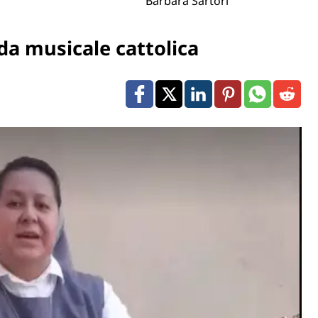
Barbara Sartori
ida musicale cattolica