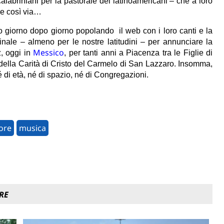
labriniani per la pastorale dei latinoamericani – che a loro
 e così via…
no giorno dopo giorno popolando il web con i loro canti e la
nale – almeno per le nostre latitudini – per annunciare la
Messico
z, oggi in
, per tanti anni a Piacenza tra le Figlie di
della Carità di Cristo del Carmelo di San Lazzaro. Insomma,
 di età, né di spazio, né di Congregazioni.
ore
musica
RE