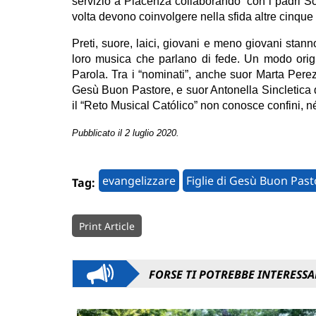
servizio a Piacenza collaborando con i padri Sca
volta devono coinvolgere nella sfida altre cinque
Preti, suore, laici, giovani e meno giovani stan
loro musica che parlano di fede. Un modo origi
Parola. Tra i “nominati”, anche suor Marta Pere
Gesù Buon Pastore, e suor Antonella Sincletica 
il “Reto Musical Católico” non conosce confini, né
Pubblicato il 2 luglio 2020.
evangelizzare
Figlie di Gesù Buon Past
Tag:
Print Article
FORSE TI POTREBBE INTERESSA