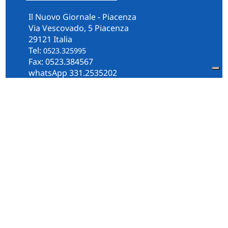
Il Nuovo Giornale - Piacenza
Via Vescovado, 5 Piacenza
29121 Italia
Tel:
0523.325995
Fax: 0523.384567
whatsApp 331.2535202
Facebook
il.n.giornale
Amministrazione Trasparente
Piacenza
Diocesi
Cultura e Società
Territorio
Persone e Storie
Chi Siamo
Contatti
Informativa Privacy