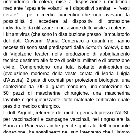
un’epidemia di colera, mise a disposizione i medicinali
mediante “spezierie volanti” e i dispositivi sanitari – “vesti
cerate” – per i medici piacentini che non avevano la
possibilità di accedere ai dispositivi di protezione
individuale da utilizzare in occasione delle visite ai colerosi.
I kit antivirus (che sono in distribuzione presso l’ambulatorio
del dott. Giovanni Maria Centenaro a quanti ne hanno
Sartoria Schiavi
necessità) sono stati predisposti dalla
, ditta
di Vigolzone leader nella produzione di abbigliamento
tecnico destinato alle forze di polizia, militari e di protezione
civile. Comprendono una tuta isolante anti-epidemica
(evoluzione moderna della veste cerata di Maria Luigia
d’Austria), 2 paia di occhiali per protezione biologica, una
confezione da 100 di guanti monouso, una confezione da
50 pezzi di mascherine chirurgiche, una mascherina
lavabile e gel igienizzante, tutto materiale certificato quale
presidio medico chirurgico.
Il dott. Argenti, referente dei medici generali presso l’AUSL
per vaccinazioni e campagne vaccinali, nel ringraziare la
Banca di Piacenza anche per il significato dell’importante
donazione, ha sottolineato nel suo intervento che il lavoro