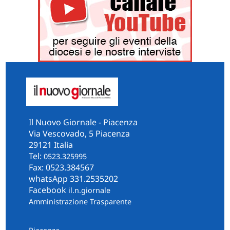
Il Nuovo Giornale - Piacenza
Via Vescovado, 5 Piacenza
29121 Italia
Tel:
0523.325995
Fax: 0523.384567
whatsApp 331.2535202
Facebook
il.n.giornale
Amministrazione Trasparente