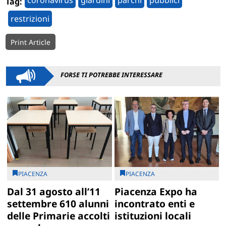
coronavirus
giardini
parchi
pubblici
Tag:
restrizioni
Print Article
FORSE TI POTREBBE INTERESSARE
PIACENZA
PIACENZA
Dal 31 agosto all’11
Piacenza Expo ha
settembre 610 alunni
incontrato enti e
delle Primarie accolti
istituzioni locali