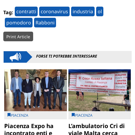
contratti
coronavirus
industria
ol
Tag:
pomodoro
Rabboni
Print Article
FORSE TI POTREBBE INTERESSARE
PIACENZA
PIACENZA
Piacenza Expo ha
L’ambulatorio Cri di
incontrato enti e
viale Malta cerca