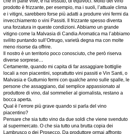
che in parte vive, e ha vissuto, di equivoci. Molto del vino
prodotto è frizzante, per esempio, ma i suoli, l’attuale clima
e i vitigni, sarebbero forse più adatti a produrre vini fermi da
invecchiamento o vini Passiti. Il frizzante spesso diventa
una forzatura in queste condizioni. Abbiamo un grande
vitigno come la Malvasia di Candia Aromatica ma l’abbiamo
svilito puntando sull’Ortrugo, varietà degna ma con molte
meno risorse da offrire.
Il nostro è un territorio poco conosciuto, che però riserva
diverse sorprese…
Certamente, quando mi capita di far assaggiare bottiglie
locali a non piacentini, soprattutto vini passiti e Vin Santi, o
Malvasia e Gutturnio fermi con qualche anno sulle spalle, le
persone che assaggiano, dal semplice appassionato al
produttore di vino, dal sommelier al giornalista, restano a
bocca aperta.
Qual è l’errore più grave quando si parla del vino
piacentino?
Pensare che sia tutto vino da due soldi che viene svenduto
al supermercato. O che sia tutto una brutta copia dei
Lambrusco o dei Prosecco. Da produttore ormai affronto