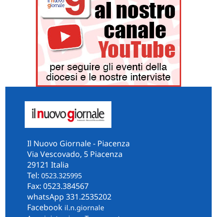
Il Nuovo Giornale - Piacenza
Via Vescovado, 5 Piacenza
29121 Italia
Tel:
0523.325995
Fax: 0523.384567
whatsApp 331.2535202
Facebook
il.n.giornale