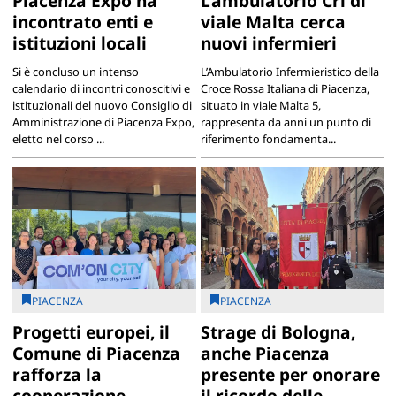
Piacenza Expo ha
L’ambulatorio Cri di
incontrato enti e
viale Malta cerca
istituzioni locali
nuovi infermieri
Si è concluso un intenso
L’Ambulatorio Infermieristico della
calendario di incontri conoscitivi e
Croce Rossa Italiana di Piacenza,
istituzionali del nuovo Consiglio di
situato in viale Malta 5,
Amministrazione di Piacenza Expo,
rappresenta da anni un punto di
eletto nel corso ...
riferimento fondamenta...
PIACENZA
PIACENZA
Progetti europei, il
Strage di Bologna,
Comune di Piacenza
anche Piacenza
rafforza la
presente per onorare
cooperazione
il ricordo delle