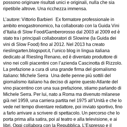
possono originare risultati unici e originali, nulla che sia
ripetibile altrove. Una ricchezza immensa.
L’autore: Vittorio Barbieri Ex formatore professionale in
ambito enogastronomico, ha collaborato con la Guida Vini
d’Italia di Slow Food/Gamberorosso dal 2003 al 2009 ed è
stato tra i principali collaboratori di Slowine (la Guida dei
vini di Slow Food) fino al 2012. Nel 2013 ha creato
rieslingarten.blogspot.it, l’unico blog in lingua italiana
dedicato al Riesling Renano, ed è diventato produttore di
vino nei colli piacentini con l’azienda Cascinotta di Rizzolo.
La prefazione a cura di una grande firma del giornalismo
italiano: Michele Serra Una delle penne più sottili del
giornalismo italiano ha deciso di aprire questo Atlante del
vino piacentino con una sua prefazione, stiamo parlando di
Michele Serra. Per lui, nato a Roma ma divenuto milanese
già nel 1959, una carriera partita nel 1975 all’Unità e che lo
vede nel tempo diventare redattore, poi inviato sportivo, fino
a farlo arrivare a scrivere di spettacolo. Un percorso che lo
porta prima alla satira, poi al teatro e alla televisione, e ai
libri. Oggi collabora con la Repubblica, L’Espresso e il