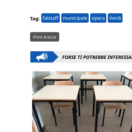
falstaff
municipale
opera
Verdi
Tag:
Print Article
FORSE TI POTREBBE INTERESSA