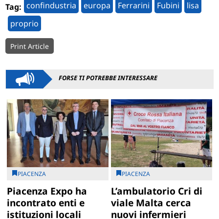
confindustria
europa
Ferrarini
Fubini
lisa
Tag:
proprio
Print Article
FORSE TI POTREBBE INTERESSARE
PIACENZA
PIACENZA
Piacenza Expo ha
L’ambulatorio Cri di
incontrato enti e
viale Malta cerca
istituzioni locali
nuovi infermieri