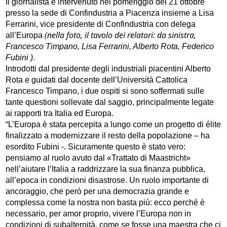
Il giornalista è intervenuto nel pomeriggio del 21 ottobre
presso la sede di Confindustria a Piacenza insieme a Lisa
Ferrarini, vice presidente di Confindustria con delega
(nella foto, il tavolo dei relatori: da sinistra,
all’Europa
Francesco Timpano, Lisa Ferrarini, Alberto Rota, Federico
Fubini )
.
Introdotti dal presidente degli industriali piacentini Alberto
Rota e guidati dal docente dell’Università Cattolica
Francesco Timpano, i due ospiti si sono soffermati sulle
tante questioni sollevate dal saggio, principalmente legate
ai rapporti tra Italia ed Europa.
“L’Europa è stata percepita a lungo come un progetto di élite
finalizzato a modernizzare il resto della popolazione – ha
esordito Fubini -. Sicuramente questo è stato vero:
pensiamo al ruolo avuto dal «Trattato di Maastricht»
nell’aiutare l’Italia a raddrizzare la sua finanza pubblica,
all’epoca in condizioni disastrose. Un ruolo importante di
ancoraggio, che però per una democrazia grande e
complessa come la nostra non basta più: ecco perché è
necessario, per amor proprio, vivere l’Europa non in
condizioni di subalternità, come se fosse una maestra che ci