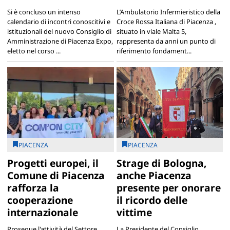
Si è concluso un intenso
L’Ambulatorio Infermieristico della
calendario di incontri conoscitivi e
Croce Rossa Italiana di Piacenza ,
istituzionali del nuovo Consiglio di
situato in viale Malta 5,
Amministrazione di Piacenza Expo,
rappresenta da anni un punto di
eletto nel corso ...
riferimento fondament...
PIACENZA
PIACENZA
Progetti europei, il
Strage di Bologna,
Comune di Piacenza
anche Piacenza
rafforza la
presente per onorare
cooperazione
il ricordo delle
internazionale
vittime
Prosegue l'attività del Settore
La Presidente del Consiglio