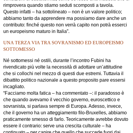
rimprovera quando stiamo seduti scomposti a tavola.
Questo infatti – ha sottolineato – non è un valore politico;
abbiamo tanto da apprendere ma possiamo dare anche un
contributo: finché questo non verrà capito non potrà esserci
un europeismo maturo in Italia”.
UNA TERZA VIA TRA SOVRANISMO ED EUROPEISMO
SOTTOMESSO
Né sottomessi né ostili, durante l’incontro Fubini ha
rivendicato più volte la necessità di adottare un’attitudine
che si collochi nel mezzo di questi due estremi. Tuttavia il
dibattito politico nazionale a questo proposito pare essersi
incagliato.
“Facciamo molta fatica – ha commentato –: il paradosso è
che quando avevamo il vecchio governo, euroscettico e
sovranista, si parlava sempre di Europa. Adesso, invece,
che il governo ha un atteggiamento filo-Bruxelles, abbiamo
praticamente smesso di farlo. Teoricamente avrebbe dovuto
essere il contrario: serve una crescita culturale – ha
continuato – per capire che quello che succede fuori dai