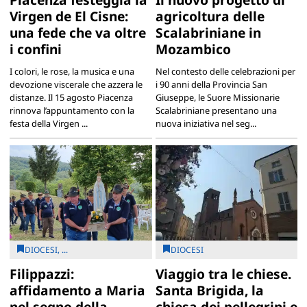
Virgen de El Cisne:
agricoltura delle
una fede che va oltre
Scalabriniane in
i confini
Mozambico
I colori, le rose, la musica e una
Nel contesto delle celebrazioni per
devozione viscerale che azzera le
i 90 anni della Provincia San
distanze. Il 15 agosto Piacenza
Giuseppe, le Suore Missionarie
rinnova l’appuntamento con la
Scalabriniane presentano una
festa della Virgen ...
nuova iniziativa nel seg...
DIOCESI, ...
DIOCESI
Filippazzi:
Viaggio tra le chiese.
affidamento a Maria
Santa Brigida, la
nel segno della
chiesa dei pellegrini e