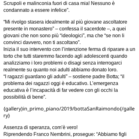
Scrupoli e malinconia fuori di casa mia! Nessuno è
condannato a essere infelice”.
“Mi rivolgo stasera idealmente al più giovane ascoltatore
presente in monastero” – confessa il sacerdote –, a quei
giovani che non sono più “ideologici”, ma che “se non li
convinci davvero, non ti ascoltano”.
Inizia il suo intervento con l’intenzione ferma di riparare a un
torto che tutti staremmo facendo agli adolescenti quando
analizziamo i loro problemi o disagi senza interrogarci
realmente su quanto noi adulti abbiamo donato loro.
“I ragazzi guardano gli adulti” – sostiene padre Botta; “il
problema dei ragazzi oggi è educativo. L’emergenza
educativa è l’incapacità di far vedere con gli occhi la
possibilità di bene”.
{gallery}in_primo_piano/2019/bottaSanRaimondo{/galle
ry}
Assenza di speranza, com’è vero!
Riprendendo Franco Nembrini, prosegue: “Abbiamo figli