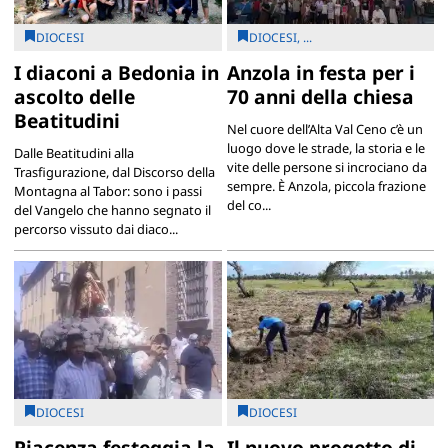
DIOCESI
DIOCESI, ...
I diaconi a Bedonia in
Anzola in festa per i
ascolto delle
70 anni della chiesa
Beatitudini
Nel cuore dell’Alta Val Ceno c’è un
luogo dove le strade, la storia e le
Dalle Beatitudini alla
vite delle persone si incrociano da
Trasfigurazione, dal Discorso della
sempre. È Anzola, piccola frazione
Montagna al Tabor: sono i passi
del co...
del Vangelo che hanno segnato il
percorso vissuto dai diaco...
DIOCESI
DIOCESI
Piacenza festeggia la
Il nuovo progetto di