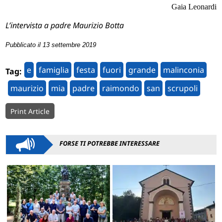
Gaia Leonardi
L’intervista a padre Maurizio Botta
Pubblicato il 13 settembre 2019
e
famiglia
festa
fuori
grande
malinconia
Tag:
maurizio
mia
padre
raimondo
san
scrupoli
Print Article
FORSE TI POTREBBE INTERESSARE