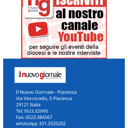
Il Nuovo Giornale - Piacenza
Via Vescovado, 5 Piacenza
29121 Italia
Tel:
0523.325995
Fax: 0523.384567
whatsApp 331.2535202