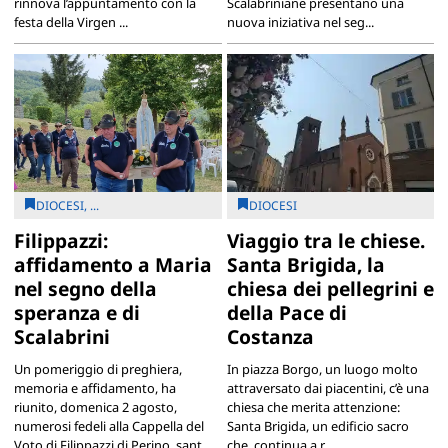
rinnova l’appuntamento con la
Scalabriniane presentano una
festa della Virgen ...
nuova iniziativa nel seg...
DIOCESI, ...
DIOCESI
Filippazzi:
Viaggio tra le chiese.
affidamento a Maria
Santa Brigida, la
nel segno della
chiesa dei pellegrini e
speranza e di
della Pace di
Scalabrini
Costanza
Un pomeriggio di preghiera,
In piazza Borgo, un luogo molto
memoria e affidamento, ha
attraversato dai piacentini, c’è una
riunito, domenica 2 agosto,
chiesa che merita attenzione:
numerosi fedeli alla Cappella del
Santa Brigida, un edificio sacro
Voto di Filippazzi di Perino, sant...
che continua a r...