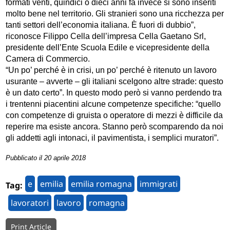
formati venti, quindici o dieci anni fa invece si sono inseriti
molto bene nel territorio. Gli stranieri sono una ricchezza per
tanti settori dell’economia italiana. È fuori di dubbio”,
riconosce Filippo Cella dell’impresa Cella Gaetano Srl,
presidente dell’Ente Scuola Edile e vicepresidente della
Camera di Commercio.
“Un po’ perché è in crisi, un po’ perché è ritenuto un lavoro
usurante – avverte – gli italiani scelgono altre strade: questo
è un dato certo”. In questo modo però si vanno perdendo tra
i trentenni piacentini alcune competenze specifiche: “quello
con competenze di gruista o operatore di mezzi è difficile da
reperire ma esiste ancora. Stanno però scomparendo da noi
gli addetti agli intonaci, il pavimentista, i semplici muratori”.
Pubblicato il 20 aprile 2018
e
emilia
emilia romagna
immigrati
Tag:
lavoratori
lavoro
romagna
Print Article