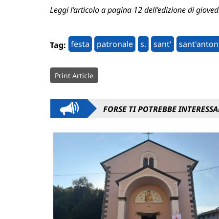
Leggi l’articolo a pagina 12 dell’edizione di gioved
festa
patronale
s.
sant'
sant'anton
Tag:
Print Article
FORSE TI POTREBBE INTERESSA