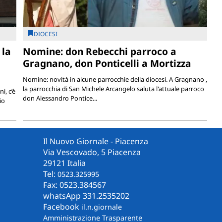
DIOCESI
 la
Nomine: don Rebecchi parroco a
Gragnano, don Ponticelli a Mortizza
Nomine: novità in alcune parrocchie della diocesi. A Gragnano ,
la parrocchia di San Michele Arcangelo saluta l'attuale parroco
i, c’è
don Alessandro Pontice...
io
Il Nuovo Giornale - Piacenza
Via Vescovado, 5 Piacenza
29121 Italia
Tel:
0523.325995
Fax: 0523.384567
whatsApp 331.2535202
Facebook
il.n.giornale
Amministrazione Trasparente