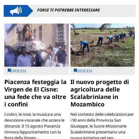
FORSE TI POTREBBE INTERESSARE
DIOCESI
DIOCESI
Piacenza festeggia la
Il nuovo progetto di
Virgen de El Cisne:
agricoltura delle
una fede che va oltre
Scalabriniane in
i confini
Mozambico
I colori, le rose, la musica e una
Nel contesto delle celebrazioni per
devozione viscerale che azzera le
i 90 anni della Provincia San
distanze. Il 15 agosto Piacenza
Giuseppe, le Suore Missionarie
rinnova l’appuntamento con la
Scalabriniane presentano una
festa della Virgen ...
nuova iniziativa nel seg...