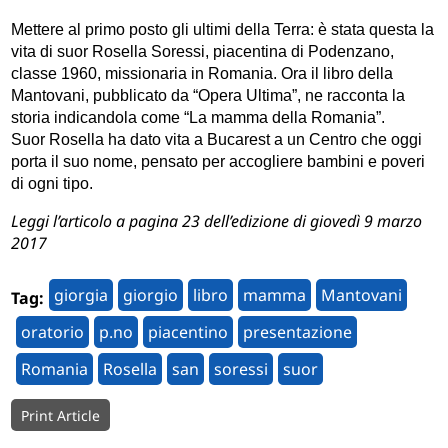
Mettere al primo posto gli ultimi della Terra: è stata questa la
vita di suor Rosella Soressi, piacentina di Podenzano,
classe 1960, missionaria in Romania. Ora il libro della
Mantovani, pubblicato da “Opera Ultima”, ne racconta la
storia indicandola come “La mamma della Romania”.
Suor Rosella ha dato vita a Bucarest a un Centro che oggi
porta il suo nome, pensato per accogliere bambini e poveri
di ogni tipo.
Leggi l’articolo a pagina 23 dell’edizione di giovedì 9 marzo
2017
giorgia
giorgio
libro
mamma
Mantovani
Tag:
oratorio
p.no
piacentino
presentazione
Romania
Rosella
san
soressi
suor
Print Article