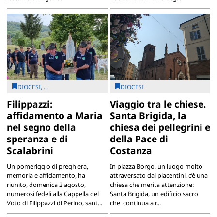
DIOCESI, ...
DIOCESI
Filippazzi:
Viaggio tra le chiese.
affidamento a Maria
Santa Brigida, la
nel segno della
chiesa dei pellegrini e
speranza e di
della Pace di
Scalabrini
Costanza
Un pomeriggio di preghiera,
In piazza Borgo, un luogo molto
memoria e affidamento, ha
attraversato dai piacentini, c’è una
riunito, domenica 2 agosto,
chiesa che merita attenzione:
numerosi fedeli alla Cappella del
Santa Brigida, un edificio sacro
Voto di Filippazzi di Perino, sant...
che continua a r...