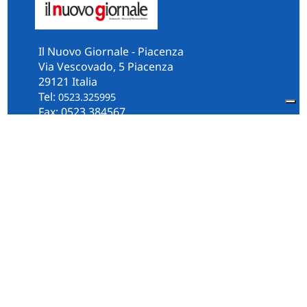
Il Nuovo Giornale - Piacenza
Via Vescovado, 5 Piacenza
29121 Italia
Tel:
0523.325995
Fax: 0523.384567
whatsApp 331.2535202
Facebook
il.n.giornale
Amministrazione Trasparente
Piacenza
Diocesi
Cultura e Società
Territorio
Persone e Storie
Chi Siamo
Contatti