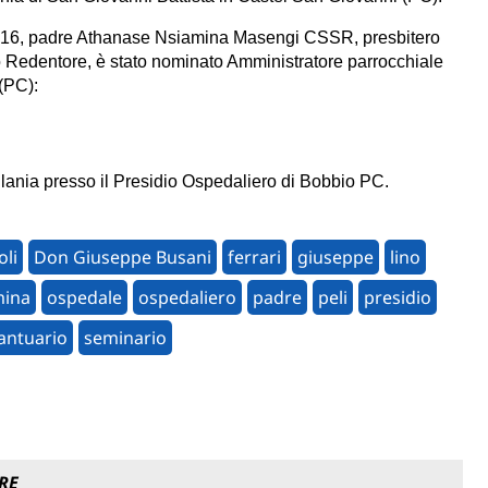
 2016, padre Athanase Nsiamina Masengi CSSR, presbitero
 Redentore, è stato nominato Amministratore parrocchiale
(PC):
lania presso il Presidio Ospedaliero di Bobbio PC.
oli
Don Giuseppe Busani
ferrari
giuseppe
lino
mina
ospedale
ospedaliero
padre
peli
presidio
antuario
seminario
RE