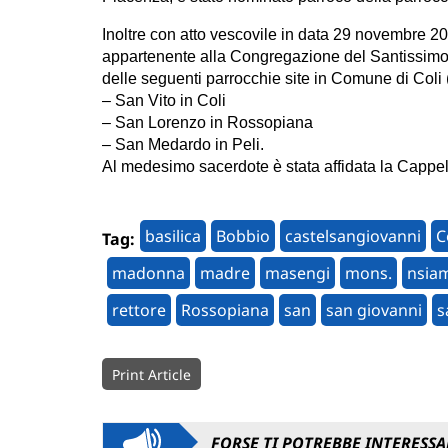
Inoltre con atto vescovile in data 29 novembre
appartenente alla Congregazione del Santissimo
delle seguenti parrocchie site in Comune di Coli 
– San Vito in Coli
– San Lorenzo in Rossopiana
– San Medardo in Peli.
Al medesimo sacerdote è stata affidata la Cappel
basilica
Bobbio
castelsangiovanni
C
Tag:
madonna
madre
masengi
mons.
nsia
rettore
Rossopiana
san
san giovanni
s
Print Article
FORSE TI POTREBBE INTERESSA