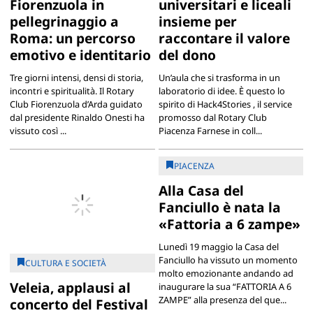
Fiorenzuola in
universitari e liceali
pellegrinaggio a
insieme per
Roma: un percorso
raccontare il valore
emotivo e identitario
del dono
Tre giorni intensi, densi di storia,
Un’aula che si trasforma in un
incontri e spiritualità. Il Rotary
laboratorio di idee. È questo lo
Club Fiorenzuola d’Arda guidato
spirito di Hack4Stories , il service
dal presidente Rinaldo Onesti ha
promosso dal Rotary Club
vissuto così ...
Piacenza Farnese in coll...
PIACENZA
Alla Casa del
Fanciullo è nata la
«Fattoria a 6 zampe»
Lunedì 19 maggio la Casa del
Fanciullo ha vissuto un momento
CULTURA E SOCIETÀ
molto emozionante andando ad
Veleia, applausi al
inaugurare la sua “FATTORIA A 6
ZAMPE” alla presenza del que...
concerto del Festival