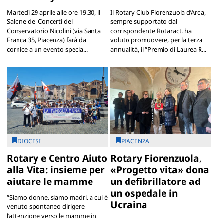
Martedì 29 aprile alle ore 19.30, il
Il Rotary Club Fiorenzuola d’Arda,
Salone dei Concerti del
sempre supportato dal
Conservatorio Nicolini (via Santa
corrispondente Rotaract, ha
Franca 35, Piacenza) farà da
voluto promuovere, per la terza
cornice a un evento specia...
annualità, il “Premio di Laurea R...
DIOCESI
PIACENZA
Rotary e Centro Aiuto
Rotary Fiorenzuola,
alla Vita: insieme per
«Progetto vita» dona
aiutare le mamme
un defibrillatore ad
un ospedale in
“Siamo donne, siamo madri, a cui è
Ucraina
venuto spontaneo dirigere
l’attenzione verso le mamme in