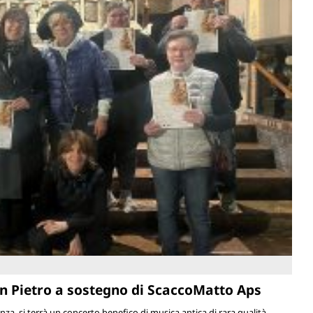
an Pietro a sostegno di ScaccoMatto Aps
nza, si terrà un concerto benefico di musica antica di rara qualità