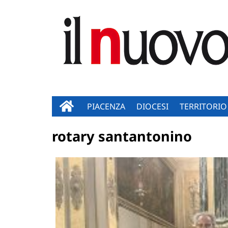
PIACENZA
DIOCESI
TERRITORIO
rotary santantonino