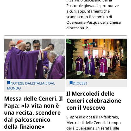
Il Servizio diocesano per la
Pastorale giovanile promuove
alcuni appuntamenti che
scandiscono il cammino di
Quaresima-Pasqua della Chiesa
diocesana. P...
NOTIZIE DALL’ITALIA E DAL
DIOCESI
MONDO
Il Mercoledì delle
Messa delle Ceneri. Il
Ceneri celebrazione
Papa: «la vita non è
con il Vescovo
una recita, scendere
Si apre in diocesi il 14 febbraio,
dal palcoscenico
Mercoledì delle Ceneri, il tempo
della finzione»
della Quaresima. In serata, alle