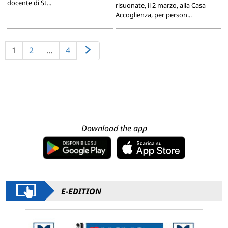
docente di St...
risuonate, il 2 marzo, alla Casa
Accoglienza, per person...
1
2
…
4
Download the app
E-EDITION