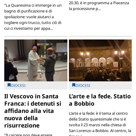
20.30, è in programma a Piacenza
“La Quaresima ci immerge in un
la processione p...
bagno di purificazione e di
spoliazione: vuole aiutarci a
togliere ogni trucco, tutto ciò di
cui ci rivestiamo per appa...
DIOCESI
DIOCESI
Il Vescovo in Santa
L’arte e la fede. Statio
Franca: i detenuti si
a Bobbio
affidano alla vita
L’arte e la fede: è il tema al centro
nuova della
della Statio quaresimale che si è
risurrezione
svolta il 23 marzo nella chiesa di
San Lorenzo a Bobbio. Al centro, la
“Il carcere non deve essere