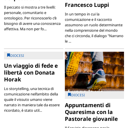
Francesco Luppi
Il peccato si mostra a tre livelli:
personale, comunitario e
In un tempo in cui la
ontologico. Per riconoscerlo c’è
comunicazione e il racconto
bisogno di avere una conoscenza
assumono un ruolo determinante
affettiva. Ma non per fo...
nella comprensione del mondo
che ci circonda, il dialogo "Narrano
le ...
DIOCESI
Un viaggio di fede e
libertà con Donata
Horak
Lo storytelling, una tecnica di
comunicazione nell’ambito della
DIOCESI
quale il vissuto umano viene
Appuntamenti di
narrato in maniera tale da essere
ricordato, è stato util...
Quaresima con la
Pastorale giovanile