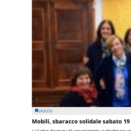
DIOCESI
Mobili, sbaracco solidale sabato 19
La Caritas diocesana dà appuntamento ai cittadini per un