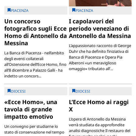
PIACENZA
PIACENZA
Un concorso
I capolavori del
fotografico sugli Ecce
periodo veneziano di
Homo di Antonello da
Antonello da Messina
Messina
L’appassionato racconto di George
Duhr che ha definito l’iniziativa di
La Banca di Piacenza - nell’ambito
Banca di Piacenza e Opera Pia
degli eventi collaterali
Alberoni «un meraviglioso
all’Ostensione dell’Ecce Homo, fino
omaggio» tributato all’...
all’8 dicembre a Palazzo Galli - ha
indetto un concors...
DIOCESI
DIOCESI
«Ecce Homo», una
L’Ecce Homo ai raggi
tavola di grande
X
impatto emotivo
L’opera di Antonello da Messina
verrà studiata da approfondite
Un convegno per studiarne lo
analisi diagnostiche Il restauro del
stato di conservazione nel tempo