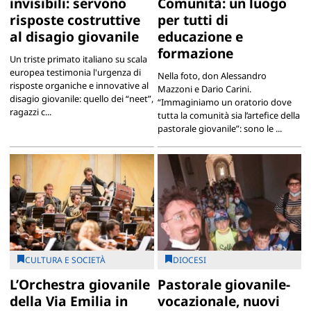
invisibili: servono
Comunità: un luogo
risposte costruttive
per tutti di
al disagio giovanile
educazione e
formazione
Un triste primato italiano su scala
europea testimonia l'urgenza di
Nella foto, don Alessandro
risposte organiche e innovative al
Mazzoni e Dario Carini.
disagio giovanile: quello dei “neet”,
“Immaginiamo un oratorio dove
ragazzi c...
tutta la comunità sia l’artefice della
pastorale giovanile”: sono le ...
CULTURA E SOCIETÀ
DIOCESI
L’Orchestra giovanile
Pastorale giovanile-
della Via Emilia in
vocazionale, nuovi