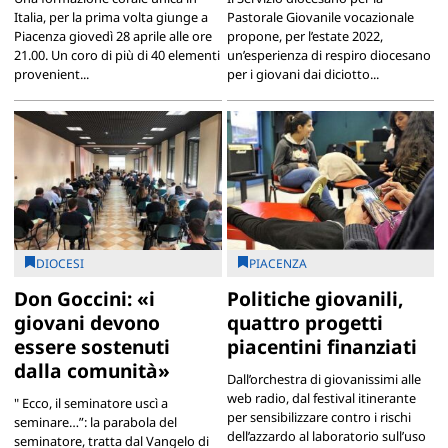
Italia, per la prima volta giunge a
Pastorale Giovanile vocazionale
Piacenza giovedì 28 aprile alle ore
propone, per l’estate 2022,
21.00. Un coro di più di 40 elementi
un’esperienza di respiro diocesano
provenient...
per i giovani dai diciotto...
DIOCESI
PIACENZA
Don Goccini: «i
Politiche giovanili,
giovani devono
quattro progetti
essere sostenuti
piacentini finanziati
dalla comunità»
Dall’orchestra di giovanissimi alle
web radio, dal festival itinerante
" Ecco, il seminatore uscì a
per sensibilizzare contro i rischi
seminare…”: la parabola del
dell’azzardo al laboratorio sull’uso
seminatore, tratta dal Vangelo di