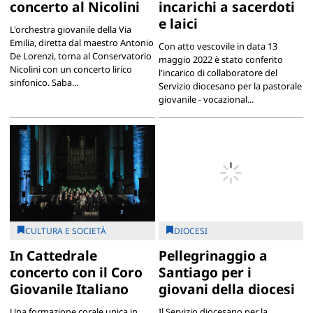
concerto al Nicolini
incarichi a sacerdoti
e laici
L'orchestra giovanile della Via
Emilia, diretta dal maestro Antonio
Con atto vescovile in data 13
De Lorenzi, torna al Conservatorio
maggio 2022 è stato conferito
Nicolini con un concerto lirico
l'incarico di collaboratore del
sinfonico. Saba...
Servizio diocesano per la pastorale
giovanile - vocazional...
CULTURA E SOCIETÀ
DIOCESI
In Cattedrale
Pellegrinaggio a
concerto con il Coro
Santiago per i
Giovanile Italiano
giovani della diocesi
Una formazione corale unica in
Il Servizio diocesano per la