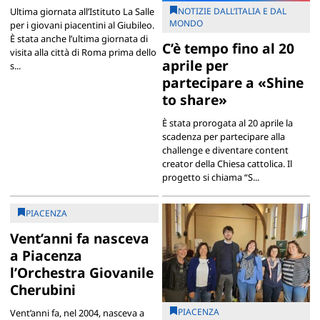
NOTIZIE DALL’ITALIA E DAL
Ultima giornata all’Istituto La Salle
MONDO
per i giovani piacentini al Giubileo.
È stata anche l’ultima giornata di
C’è tempo fino al 20
visita alla città di Roma prima dello
aprile per
s...
partecipare a «Shine
to share»
È stata prorogata al 20 aprile la
scadenza per partecipare alla
challenge e diventare content
creator della Chiesa cattolica. Il
progetto si chiama “S...
PIACENZA
Vent’anni fa nasceva
a Piacenza
l’Orchestra Giovanile
Cherubini
PIACENZA
Vent’anni fa, nel 2004, nasceva a