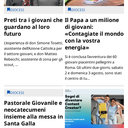
DIOCESI
DIOCESI
Preti tra i giovani che
Il Papa a un milione
guardano al loro
di giovani:
futuro
«Contagiate il mondo
con la vostra
L’esperienza di don Simone Tosetti,
energia»
assistente dell’Azione Cattolica per
il settore giovani, e don Matteo
Si è conclusa l’avventura dei 60
Rebecchi, assistente di zona per gli
giovani piacentini pellegrini a
scout, ...
Roma. Gli ultimi due giorni, sabato
2 e domenica 3 agosto, sono stati
il centro di tu...
DIOCESI
Pastorale Giovanile e
neocatecumeni
insieme alla messa in
Santa Galla