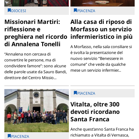
DIOCESI
PIACENZA
Missionari Martiri:
Alla casa di riposo di
riflessione e
Morfasso un servizio
preghiera nel ricordo
infermieristico in più
di Annalena Tonelli
A Morfasso, nella sala consiliare si
è svolta la presentazione del
“Annalena non cercava di
nuovo servizio “Benessere in
convertire le persone, ma di
comune” che vede da qualche
condividere l’amore”: sono alcune
mese un servizio infermier...
delle parole usate da Sauro Bandi,
direttore del Centro Missio...
PIACENZA
Vitalta, oltre 300
devoti ricordano
Santa Franca
Anche quest’anno Santa Franca ha
richiamato a Vitalta di Vernasca,
PIACENZA