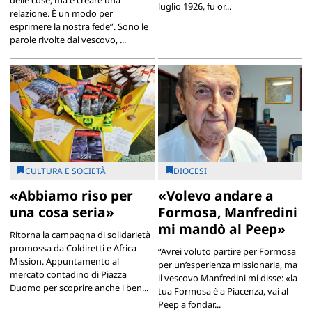
luglio 1926, fu or...
relazione. È un modo per
esprimere la nostra fede”. Sono le
parole rivolte dal vescovo, ...
CULTURA E SOCIETÀ
DIOCESI
«Abbiamo riso per
«Volevo andare a
una cosa seria»
Formosa, Manfredini
mi mandò al Peep»
Ritorna la campagna di solidarietà
promossa da Coldiretti e Africa
“Avrei voluto partire per Formosa
Mission. Appuntamento al
per un’esperienza missionaria, ma
mercato contadino di Piazza
il vescovo Manfredini mi disse: «la
Duomo per scoprire anche i ben...
tua Formosa è a Piacenza, vai al
Peep a fondar...