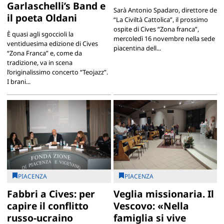
Garlaschelli’s Band e
Sarà Antonio Spadaro, direttore de
il poeta Oldani
“La Civiltà Cattolica”, il prossimo
ospite di Cives “Zona franca”,
È quasi agli sgoccioli la
mercoledì 16 novembre nella sede
ventiduesima edizione di Cives
piacentina dell...
“Zona Franca” e, come da
tradizione, va in scena
l’originalissimo concerto “Teojazz”.
I brani...
PIACENZA
PIACENZA
Fabbri a Cives: per
Veglia missionaria. Il
capire il conflitto
Vescovo: «Nella
russo-ucraino
famiglia si vive