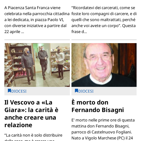
A Piacenza Santa Franca viene
“Ricordatevi dei carcerati, come se
celebrata nella parrocchia cittadina
foste loro compagni di carcere, e di
a lei dedicata, in piazza Paolo VI,
quelli che sono maltrattati, perché
con diverse iniziative a partire dal
anche voi avete un corpo”. Questa
22 aprile ...
frase d...
DIOCESI
DIOCESI
Il Vescovo a «La
È morto don
Giara»: la carità è
Fernando Bisagni
anche creare una
E' morto nelle prime ore di questa
relazione
mattina don Fernando Bisagni,
parroco di Castelnuovo Fogliani.
“La carità non è solo distribuire
Nato a Vigolo Marchese (PC) il 24
delle cose, ma è creare una