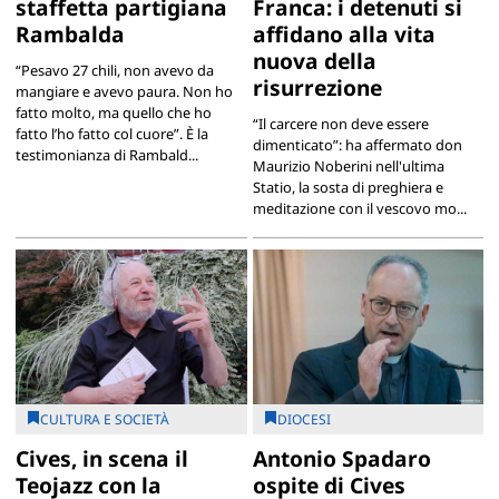
staffetta partigiana
Franca: i detenuti si
Rambalda
affidano alla vita
nuova della
“Pesavo 27 chili, non avevo da
risurrezione
mangiare e avevo paura. Non ho
fatto molto, ma quello che ho
“Il carcere non deve essere
fatto l’ho fatto col cuore”. È la
dimenticato”: ha affermato don
testimonianza di Rambald...
Maurizio Noberini nell'ultima
Statio, la sosta di preghiera e
meditazione con il vescovo mo...
CULTURA E SOCIETÀ
DIOCESI
Cives, in scena il
Antonio Spadaro
Teojazz con la
ospite di Cives