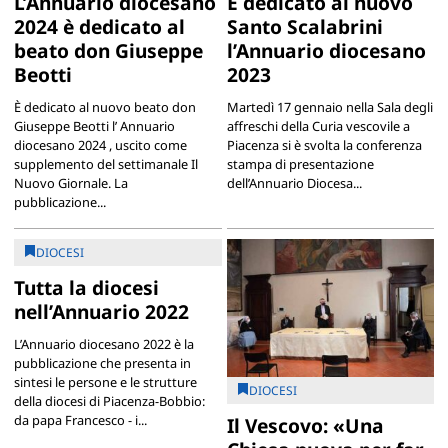
L’Annuario diocesano
È dedicato al nuovo
2024 è dedicato al
Santo Scalabrini
beato don Giuseppe
l’Annuario diocesano
Beotti
2023
È dedicato al nuovo beato don
Martedì 17 gennaio nella Sala degli
Giuseppe Beotti l’ Annuario
affreschi della Curia vescovile a
diocesano 2024 , uscito come
Piacenza si è svolta la conferenza
supplemento del settimanale Il
stampa di presentazione
Nuovo Giornale. La
dell’Annuario Diocesa...
pubblicazione...
DIOCESI
Tutta la diocesi
nell’Annuario 2022
L’Annuario diocesano 2022 è la
pubblicazione che presenta in
sintesi le persone e le strutture
DIOCESI
della diocesi di Piacenza-Bobbio:
da papa Francesco - i...
Il Vescovo: «Una