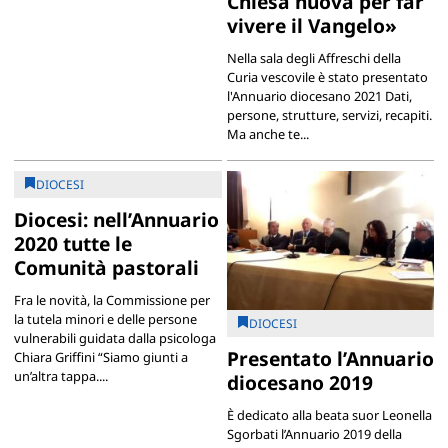
Chiesa nuova per far
vivere il Vangelo»
Nella sala degli Affreschi della
Curia vescovile è stato presentato
l'Annuario diocesano 2021 Dati,
persone, strutture, servizi, recapiti.
Ma anche te...
DIOCESI
Diocesi: nell’Annuario
2020 tutte le
Comunità pastorali
Fra le novità, la Commissione per
la tutela minori e delle persone
DIOCESI
vulnerabili guidata dalla psicologa
Presentato l’Annuario
Chiara Griffini “Siamo giunti a
un’altra tappa....
diocesano 2019
È dedicato alla beata suor Leonella
Sgorbati l’Annuario 2019 della