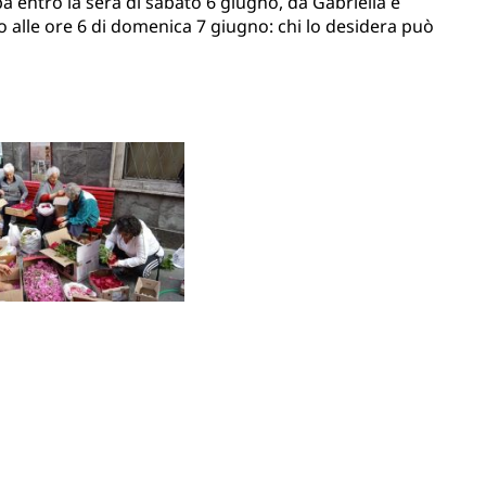
erba entro la sera di sabato 6 giugno, da Gabriella e
isto alle ore 6 di domenica 7 giugno: chi lo desidera può