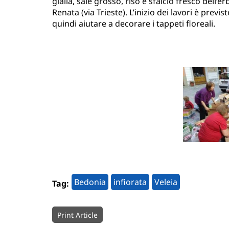
gialla, sale grosso, riso e sfalcio fresco dell’
Renata (via Trieste). L’inizio dei lavori è prev
quindi aiutare a decorare i tappeti floreali.
Bedonia
infiorata
Veleia
Tag:
Print Article