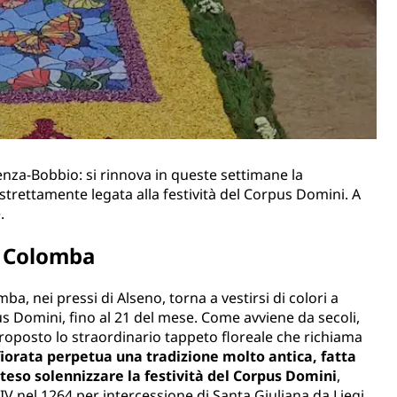
enza-Bobbio: si rinnova in queste settimane la
 strettamente legata alla festività del Corpus Domini. A
.
la Colomba
ba, nei pressi di Alseno, torna a vestirsi di colori a
s Domini, fino al 21 del mese. Come avviene da secoli,
 proposto lo straordinario tappeto floreale che richiama
fiorata perpetua una tradizione molto antica, fatta
teso solennizzare la festività del Corpus Domini
,
V nel 1264 per intercessione di Santa Giuliana da Liegi,