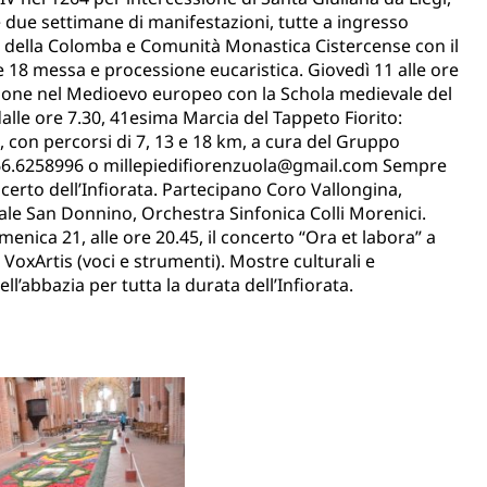
due settimane di manifestazioni, tutte a ingresso
e della Colomba e Comunità Monastica Cistercense con il
18 messa e processione eucaristica. Giovedì 11 alle ore
ozione nel Medioevo europeo con la Schola medievale del
lle ore 7.30, 41esima Marcia del Tappeto Fiorito:
, con percorsi di 7, 13 e 18 km, a cura del Gruppo
l 366.6258996 o millepiedifiorenzuola@gmail.com Sempre
ncerto dell’Infiorata. Partecipano Coro Vallongina,
orale San Donnino, Orchestra Sinfonica Colli Morenici.
nica 21, alle ore 20.45, il concerto “Ora et labora” a
 VoxArtis (voci e strumenti). Mostre culturali e
ell’abbazia per tutta la durata dell’Infiorata.