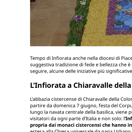
Tempo di Infiorata anche nella diocesi di Piac
suggestiva tradizione di fede e bellezza che è
seguire, alcune delle iniziative più significative
L’Infiorata a Chiaravalle del
L’abbazia cistercense di Chiaravalle della Colom
partire da domenica 7 giugno, festa del Corpu
lungo la navata centrale della basilica, viene
visitatori da ogni parte d’Italia e non solo: l
’In
propria dai monaci cistercensi che hanno in
estesa alla Chiesa universale da papa Urbano I