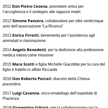
Don Pietro Cesena
2011
, promotore onlus per
l’accoglienza e il sostegno alle ragazze madri
Simone Pancera
2012
, collaboratore per oltre venticinque
anni dell’associazione “La Ricerca”
Enrica Firretti
2013
, benemerita per l’assistenza agli
ammalati in rianimazione
Angelo Benedetti
2014
, per la dedizione alla professione
medica intesa come missione
Mara Scotti
2015
e figlia Michelle Giacobbe per la cura del
figlio e fratello in affido Riccardo
Don Roberto Porcari
2016
, diacono della Chiesa
piacentina
Luigi Cavanna
2017
, onco-ematologo dell’ospedale di
Piacenza
Giuseppina Schiavi
2018
, per la collaborazione con la