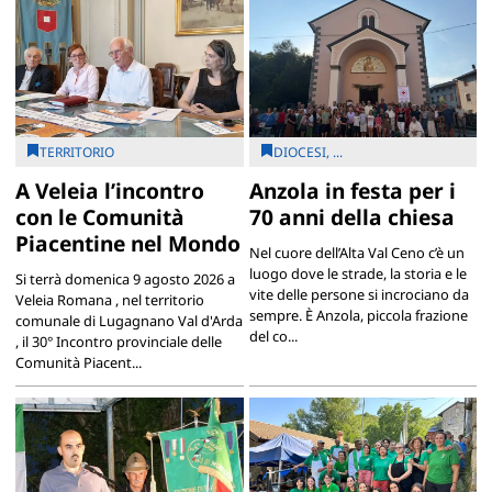
TERRITORIO
DIOCESI, ...
A Veleia l’incontro
Anzola in festa per i
con le Comunità
70 anni della chiesa
Piacentine nel Mondo
Nel cuore dell’Alta Val Ceno c’è un
luogo dove le strade, la storia e le
Si terrà domenica 9 agosto 2026 a
vite delle persone si incrociano da
Veleia Romana , nel territorio
sempre. È Anzola, piccola frazione
comunale di Lugagnano Val d'Arda
del co...
, il 30° Incontro provinciale delle
Comunità Piacent...