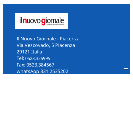
Il Nuovo Giornale - Piacenza
Via Vescovado, 5 Piacenza
29121 Italia
Tel:
0523.325995
Fax: 0523.384567
whatsApp 331.2535202
Facebook
il.n.giornale
Amministrazione Trasparente
Piacenza
Diocesi
Cultura e Società
Territorio
Persone e Storie