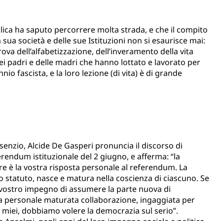
lica ha sa­puto percorrere molta strada, e che il compito
a sua società e delle sue Istituzioni non si esaurisce mai:
ova dell’alfabetizzazione, dell’in­veramento della vita
ei padri e delle madri che hanno lottato e lavorato per
io fascista, e la loro lezione (di vita) è di grande
senzio, Alcide De Gasperi pronuncia il discorso di
rendum istituzionale del 2 giugno, e afferma: “la
re è la vostra risposta personale al referendum. La
o statuto, nasce e matura nella coscienza di ciascuno. Se
l vostro impegno di assumere la parte nuova di
tra personale maturata collaborazione, ingaggiata per
ci miei, dobbiamo volere la democrazia sul serio”.