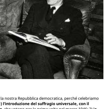
er la nostra Repubblica democratica, perché celebriamo
) l’introduzione del suffragio universale, con il
ne
, che votano per la prima volta nel marzo 1946; 2) l
a