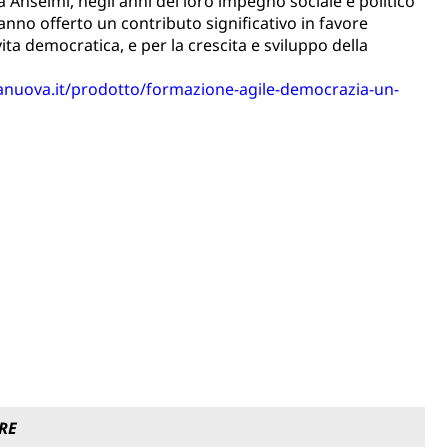
a Anselmi, negli anni del loro impegno sociale e politico
anno offerto un contributo significativo in favore
vita democratica, e per la crescita e sviluppo della
tanuova.it/prodotto/formazione-agile-democrazia-un-
RE