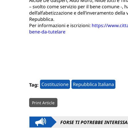
Alcide De Gasperi, Aldo Moro, Nilde Iotti e Tin
– svolto come servizio per il bene co­mune -, h
dell’alfabetizzazio­ne e dell’inveramento della 
Repubblica.
Per informazioni e iscrizioni:
https://www.cit
bene-da-tutelare
Costituzione
Repubblica Italiana
Tag:
Print Article
FORSE TI POTREBBE INTERESSA