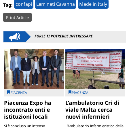
confapi
Laminati Cavanna
Made in Italy
Tag:
Print Article
FORSE TI POTREBBE INTERESSARE
PIACENZA
PIACENZA
Piacenza Expo ha
L’ambulatorio Cri di
incontrato enti e
viale Malta cerca
istituzioni locali
nuovi infermieri
Si è concluso un intenso
L’Ambulatorio Infermieristico della