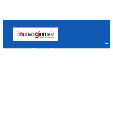
Il Nuovo Giornale - Piacenza
Via Vescovado, 5 Piacenza
29121 Italia
Tel:
0523.325995
Fax: 0523.384567
whatsApp 331.2535202
Facebook
il.n.giornale
Amministrazione Trasparente
Piacenza
Diocesi