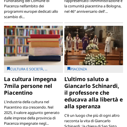
Fundraising del Comune di
rappresentato l'Amministrazione e
Piacenza nell’ambito dei
la comunità piacentina a Bologna,
programmi europei dedicati allo
nel 46° anniversario dell'...
scambio di...
CULTURA E SOCIETÀ, ...
PIACENZA
La cultura impegna
L’ultimo saluto a
7mila persone nel
Giancarlo Schinardi,
Piacentino
il professore che
educava alla libertà e
L'industria della cultura nel
alla speranza
Piacentino sta crescendo. Nel
2025, il valore aggiunto generato
C'è un luogo che più di ogni altro
dalle imprese della provincia di
racconta la vita di Giancarlo
Piacenza impegnate negl...
Schinardi : la chiesa di San Sisto.