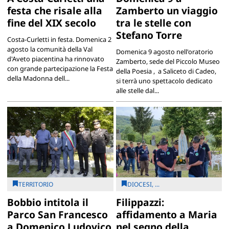
festa che risale alla
Zamberto un viaggio
fine del XIX secolo
tra le stelle con
Stefano Torre
Costa-Curletti in festa. Domenica 2
agosto la comunità della Val
Domenica 9 agosto nell'oratorio
d'Aveto piacentina ha rinnovato
Zamberto, sede del Piccolo Museo
con grande partecipazione la Festa
della Poesia , a Saliceto di Cadeo,
della Madonna dell...
si terrà uno spettacolo dedicato
alle stelle dal...
TERRITORIO
DIOCESI, ...
Bobbio intitola il
Filippazzi:
Parco San Francesco
affidamento a Maria
a Domenico Ludovico
nel segno della