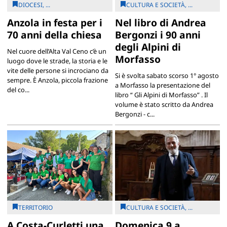
DIOCESI, ...
CULTURA E SOCIETÀ, ...
Anzola in festa per i
Nel libro di Andrea
70 anni della chiesa
Bergonzi i 90 anni
degli Alpini di
Nel cuore dell’Alta Val Ceno c’è un
Morfasso
luogo dove le strade, la storia e le
vite delle persone si incrociano da
Si è svolta sabato scorso 1° agosto
sempre. È Anzola, piccola frazione
a Morfasso la presentazione del
del co...
libro “ Gli Alpini di Morfasso” . Il
volume è stato scritto da Andrea
Bergonzi - c...
TERRITORIO
CULTURA E SOCIETÀ, ...
A Costa-Curletti una
Domenica 9 a