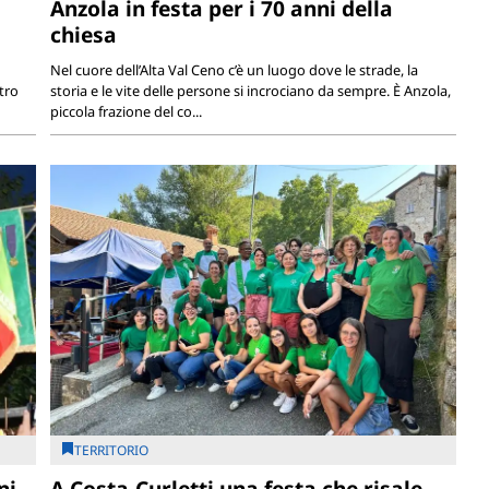
Anzola in festa per i 70 anni della
chiesa
Nel cuore dell’Alta Val Ceno c’è un luogo dove le strade, la
tro
storia e le vite delle persone si incrociano da sempre. È Anzola,
piccola frazione del co...
TERRITORIO
ni
A Costa-Curletti una festa che risale