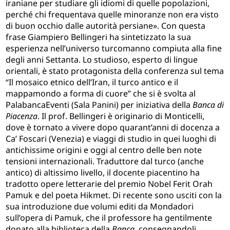
iraniane per studiare gli idiomi di quelle popolazioni,
perché chi frequentava quelle minoranze non era visto
di buon occhio dalle autorità persiane». Con questa
frase Giampiero Bellingeri ha sintetizzato la sua
esperienza nell’universo turcomanno compiuta alla fine
degli anni Settanta. Lo studioso, esperto di lingue
orientali, è stato protagonista della conferenza sul tema
“Il mosaico etnico dell’Iran, il turco antico e il
mappamondo a forma di cuore”
che si è svolta
al
PalabancaEventi (Sala Panini) per iniziativa della
Banca di
Piacenza
. Il prof. Bellingeri è originario di Monticelli,
dove è tornato a vivere dopo quarant’anni di docenza a
Ca’ Foscari (Venezia) e viaggi di studio in quei luoghi di
antichissime origini e oggi al centro delle ben note
tensioni internazionali. T
raduttore dal turco (anche
antico) di altissimo livello, il docente piacentino ha
tradotto opere letterarie del premio Nobel Ferit Orah
Pamuk e del poeta Hikmet. Di recente sono usciti con la
sua introduzione due volumi editi da Mondadori
sull’opera di Pamuk, che il professore ha gentilmente
donato alla biblioteca della
Banca
, consegnandoli,