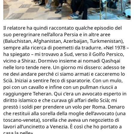
Il relatore ha quindi raccontato qualche episodio del
suo peregrinare nell’allora Persia e in altre aree
(Baluchistan, Afghanistan, Azerbaijan, Turkmenistan),
sempre alla ricerca di poemetti da tradurre. «Nel 1978 –
ha spiegato – mi trovavo a Sud, verso il Golfo Persico,
vicino a Shiraz. Dormivo insieme ai nomadi Qashqai
nelle loro tende nere. Un giorno mi dissero: adesso te
ne devi andare perché ci siamo armati e cacceremo lo
Scià. Iniziai a sentire l’eco di sparatorie. Con un mulo,
poi con un cavallo e infine con un pullman riuscii a
raggiungere Teheran. Qui c’era un avvocato esperto in
diritto islamico e che curava gli affari dello Scià; mi
prestò i soldi per prendere un volo per Roma. Denaro
che restituii alla sorella della moglie dell’avvocato (una
toscano-veneta), sorella che aveva un negozietto di
lavori all’uncinetto a Venezia. È così che ho portato a
casa la pelle».