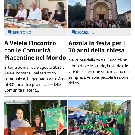
TERRITORIO
DIOCESI, ...
A Veleia l’incontro
Anzola in festa per i
con le Comunità
70 anni della chiesa
Piacentine nel Mondo
Nel cuore dell’Alta Val Ceno c’è un
luogo dove le strade, la storia e le
Si terrà domenica 9 agosto 2026 a
vite delle persone si incrociano da
Veleia Romana , nel territorio
sempre. È Anzola, piccola frazione
comunale di Lugagnano Val d'Arda
del co...
, il 30° Incontro provinciale delle
Comunità Piacent...