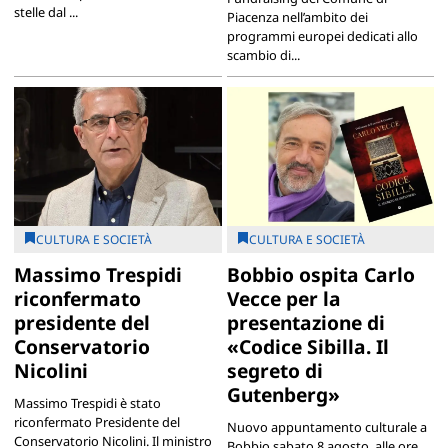
stelle dal ...
Piacenza nell’ambito dei
programmi europei dedicati allo
scambio di...
CULTURA E SOCIETÀ
CULTURA E SOCIETÀ
Massimo Trespidi
Bobbio ospita Carlo
riconfermato
Vecce per la
presidente del
presentazione di
Conservatorio
«Codice Sibilla. Il
Nicolini
segreto di
Gutenberg»
Massimo Trespidi è stato
riconfermato Presidente del
Nuovo appuntamento culturale a
Conservatorio Nicolini. Il ministro
Bobbio sabato 8 agosto, alle ore