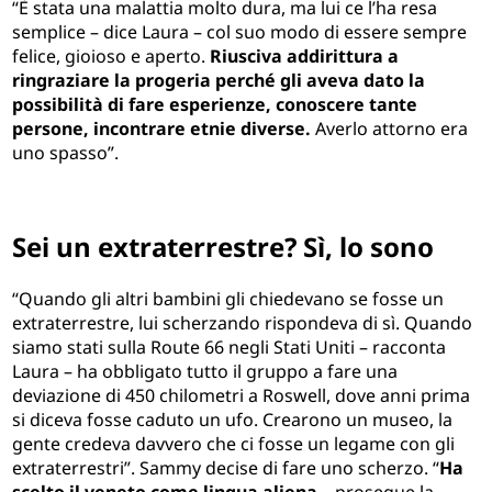
“È stata una malattia molto dura, ma lui ce l’ha resa
semplice – dice Laura – col suo modo di essere sempre
felice, gioioso e aperto.
Riusciva addirittura a
ringraziare la progeria perché gli aveva dato la
possibilità di fare esperienze, conoscere tante
persone, incontrare etnie diverse.
Averlo attorno era
uno spasso”.
Sei un extraterrestre? Sì, lo sono
“Quando gli altri bambini gli chiedevano se fosse un
extraterrestre, lui scherzando rispondeva di sì. Quando
siamo stati sulla Route 66 negli Stati Uniti – racconta
Laura – ha obbligato tutto il gruppo a fare una
deviazione di 450 chilometri a Roswell, dove anni prima
si diceva fosse caduto un ufo. Crearono un museo, la
gente credeva davvero che ci fosse un legame con gli
extraterrestri”. Sammy decise di fare uno scherzo. “
Ha
scelto il veneto come lingua aliena
– prosegue la