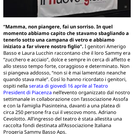
“Mamma, non piangere, fai un sorriso. In quel
momento abbiamo capito che stavamo sbagliando a
tenerlo sotto una campana di vetro e abbiamo
iniziato a far vivere nostro figlio”.
I genitori Amerigo
Basso e Laura Lucchin raccontano che il loro Sammy era
“zucchero e acciaio”, dolce e sempre in cerca di affetto e
allo stesso tempo forte, coraggioso e determinato. Non
si piangeva addosso, “non si è mai lamentato neanche
quando stava male”. Così lo hanno ricordato i genitori,
ospiti nella
serata di giovedì 16 aprile al Teatro
President di Piacenza
nell’evento organizzato dal nostro
settimanale in collaborazione con l’associazione Assofa
e con la Famiglia Piasinteina, davanti a una platea di
circa 250 persone fra cui il vescovo mons. Adriano
Cevolotto. All’ingresso del teatro è stata allestita una
raccolta fondi destinata all’Associazione Italiana
Progeria Sammy Basso Aps.