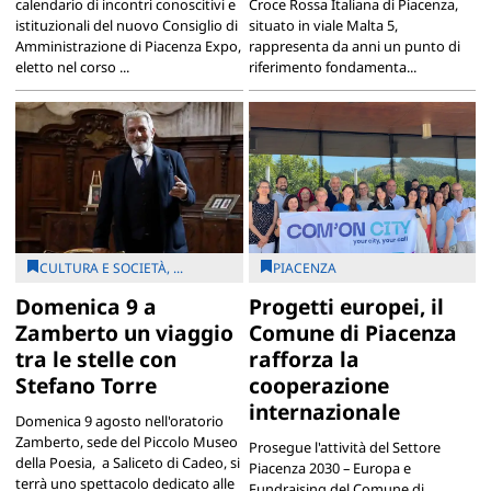
calendario di incontri conoscitivi e
Croce Rossa Italiana di Piacenza,
istituzionali del nuovo Consiglio di
situato in viale Malta 5,
Amministrazione di Piacenza Expo,
rappresenta da anni un punto di
eletto nel corso ...
riferimento fondamenta...
CULTURA E SOCIETÀ, ...
PIACENZA
Domenica 9 a
Progetti europei, il
Zamberto un viaggio
Comune di Piacenza
tra le stelle con
rafforza la
Stefano Torre
cooperazione
internazionale
Domenica 9 agosto nell'oratorio
Zamberto, sede del Piccolo Museo
Prosegue l'attività del Settore
della Poesia, a Saliceto di Cadeo, si
Piacenza 2030 – Europa e
terrà uno spettacolo dedicato alle
Fundraising del Comune di